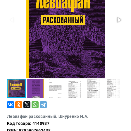
Проза
Тайное и
непознанное
Образ
жизни
Философия
Военная
история
Конспирология
Политика
Религия
Туризм
Разное
Кухня,
Левиафан раскованный. Шнуренко И.А.
гастрономия,
Код товара: 4140937
кулинария
ISBN: 9785907662438