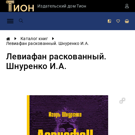
Издательский дом Тион
Занимательная
наука
История
Каталог книг
России
Левиафан раскованный. Шнуренко И.А.
Мировая
Левиафан раскованный.
история
Шнуренко И.А.
Экономика
Фантастика
и
приключения
Учебная
литература
Мир
будущего
Публицистика