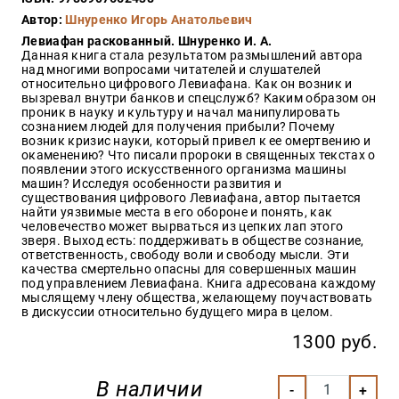
Закон
Автор:
Шнуренко Игорь Анатольевич
Красота
Левиафан раскованный. Шнуренко И. А.
и
Данная книга стала результатом размышлений автора
здоровье
над многими вопросами читателей и слушателей
относительно цифрового Левиафана. Как он возник и
вызревал внутри банков и спецслужб? Каким образом он
проник в науку и культуру и начал манипулировать
сознанием людей для получения прибыли? Почему
Оптовикам
возник кризис науки, который привел к ее омертвению и
окаменению? Что писали пророки в священных текстах о
Авторам
появлении этого искусственного организма машины
машин? Исследуя особенности развития и
Контакты
существования цифрового Левиафана, автор пытается
Мероприятия
найти уязвимые места в его обороне и понять, как
человечество может вырваться из цепких лап этого
зверя. Выход есть: поддерживать в обществе сознание,
+7(499)
ответственность, свободу воли и свободу мысли. Эти
350-17-
качества смертельно опасны для совершенных машин
79
под управлением Левиафана. Книга адресована каждому
мыслящему члену общества, желающему поучаствовать
в дискуссии относительно будущего мира в целом.
Москва
1300 руб.
pochta@den-
magazin.ru
В наличии