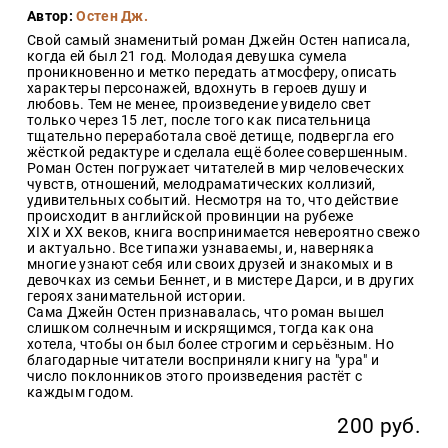
Закон
Автор:
Остен Дж.
Свой самый знаменитый роман Джейн Остен написала,
Красота
когда ей был 21 год. Молодая девушка сумела
и
проникновенно и метко передать атмосферу, описать
здоровье
характеры персонажей, вдохнуть в героев душу и
любовь. Тем не менее, произведение увидело свет
только через 15 лет, после того как писательница
тщательно переработала своё детище, подвергла его
Оптовикам
жёсткой редактуре и сделала ещё более совершенным.
Роман Остен погружает читателей в мир человеческих
Авторам
чувств, отношений, мелодраматических коллизий,
удивительных событий. Несмотря на то, что действие
Контакты
происходит в английской провинции на рубеже
XIX и XX веков, книга воспринимается невероятно свежо
Мероприятия
и актуально. Все типажи узнаваемы, и, наверняка
многие узнают себя или своих друзей и знакомых и в
девочках из семьи Беннет, и в мистере Дарси, и в других
+7(499)
героях занимательной истории.
350-17-
Сама Джейн Остен признавалась, что роман вышел
79
слишком солнечным и искрящимся, тогда как она
хотела, чтобы он был более строгим и серьёзным. Но
Москва
благодарные читатели восприняли книгу на "ура" и
число поклонников этого произведения растёт с
pochta@den-
каждым годом.
magazin.ru
200 руб.