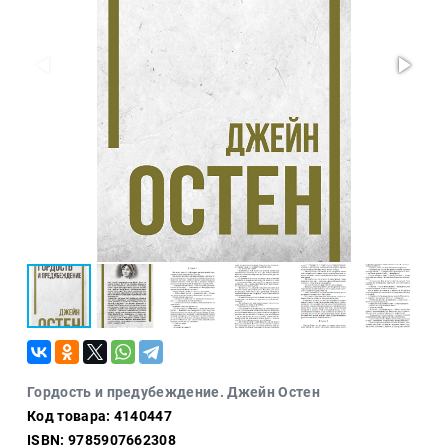
Проза
Тайное и
непознанное
Образ
жизни
Философия
Военная
история
Конспирология
Политика
Религия
Туризм
Разное
Кухня,
Гордость и предубеждение. Джейн Остен
гастрономия,
Код товара: 4140447
кулинария
ISBN: 9785907662308