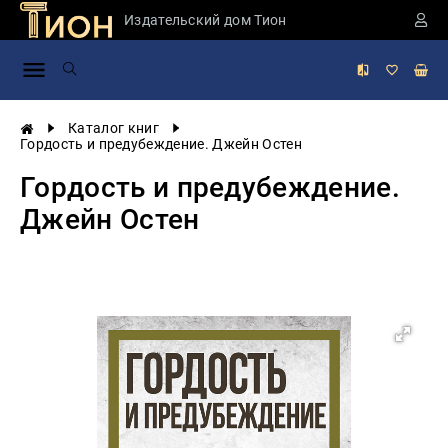
Издательский дом Тион
Занимательная
наука
История
Каталог книг
России
Гордость и предубеждение. Джейн Остен
Мировая
Гордость и предубеждение.
история
Джейн Остен
Экономика
Фантастика
и
приключения
Учебная
литература
Мир
будущего
Публицистика