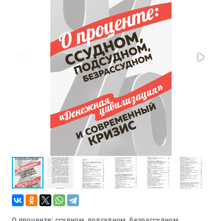
Проза
Тайное и
непознанное
Образ
жизни
Философия
Военная
история
Конспирология
Политика
Религия
Туризм
Разное
Кухня,
гастрономия,
кулинария
О проценте: ссудном, подсудном, безрассудном.