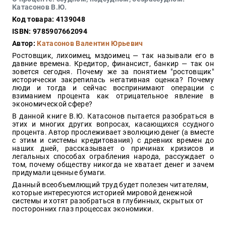
Закон
Катасонов В.Ю.
Код товара: 4139048
Красота
и
ISBN: 9785907662094
здоровье
Автор:
Катасонов Валентин Юрьевич
Ростовщик, лихоимец, мздоимец — так называли его в
давние времена. Кредитор, финансист, банкир — так он
зовется сегодня. Почему же за понятием "ростовщик"
Оптовикам
исторически закрепилась негативная оценка? Почему
люди и тогда и сейчас воспринимают операции с
Авторам
взиманием процента как отрицательное явление в
экономической сфере?
Контакты
В данной книге В.Ю. Катасонов пытается разобраться в
Мероприятия
этих и многих других вопросах, касающихся ссудного
процента. Автор прослеживает эволюцию денег (а вместе
с этим и системы кредитования) с древних времен до
+7(499)
наших дней, рассказывает о причинах кризисов и
350-17-
легальных способах ограбления народа, рассуждает о
79
том, почему обществу никогда не хватает денег и зачем
придумали ценные бумаги.
Москва
Данный всеобъемлющий труд будет полезен читателям,
которые интересуются историей мировой денежной
pochta@den-
системы и хотят разобраться в глубинных, скрытых от
magazin.ru
посторонних глаз процессах экономики.