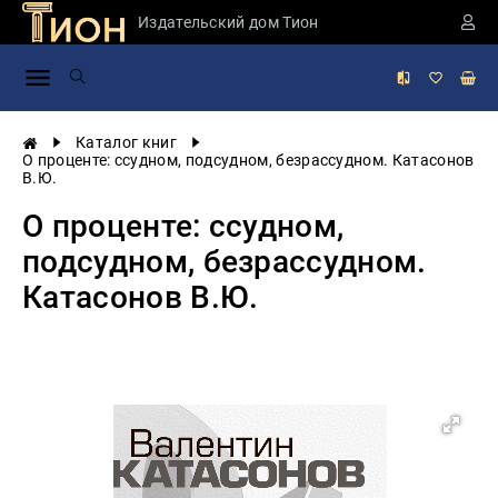
Издательский дом Тион
Занимательная
наука
История
Каталог книг
России
О проценте: ссудном, подсудном, безрассудном. Катасонов
В.Ю.
Мировая
история
О проценте: ссудном,
Экономика
подсудном, безрассудном.
Фантастика
Катасонов В.Ю.
и
приключения
Учебная
литература
Мир
будущего
Публицистика