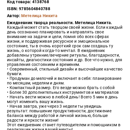
Код товара: 4138768
Закон
ISBN: 9785604840788
Красота
Автор:
Метелица Никита
и
здоровье
Ежедневник творца реальности. Метелица Никита.
Каждый может стать творцом своей жизни. Если каждый
день осознанно планировать и направлять свое
внимание на задачи и цели, помня обо всех сферах
жизни, и поддерживая ресурсное и эмоциональное
Оптовикам
состояние, ты в очень короткий срок сам создашь ту
жизнь, о которой когда-то мечтал. В ежедневник
Авторам
добавлены утренние/вечерние ритуалы, благодарности,
инсайты, диагностики состояния и др. Все что нужно, для
Контакты
управления состоянием и временем.
Мероприятия
• Современный, стильный дизайн и высочайшее качество
бумаги.
• Продуман до мелочей и включает в себя: планирование
+7(499)
по месяцам, неделям и дням.
350-17-
• Компактный размер. Его везде можно брать с собой
79
• Более 30 дополнительных инструментов и материалов
• Начать вести можно в любой день! Всего 5 мин в день
могут изменить вашу жизнь.
Москва
• Начав завтра, уже через 3 недели ты увидишь
результат: повышение продуктивности, достижение
pochta@den-
баланса между работой и личной жизнью, больше
magazin.ru
радости и яркости жизни!
Этот ежедневник станет путеводителем и помощником в
реализации жизни вашей мечты!