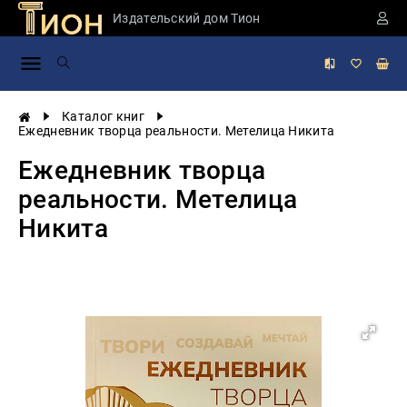
Издательский дом Тион
Занимательная
наука
История
Каталог книг
России
Ежедневник творца реальности. Метелица Никита
Мировая
Ежедневник творца
история
реальности. Метелица
Экономика
Никита
Фантастика
и
приключения
Учебная
литература
Мир
будущего
Публицистика