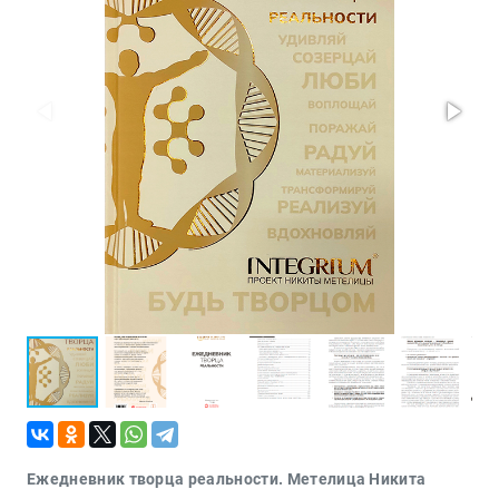
Проза
Тайное и
непознанное
Образ
жизни
Философия
Военная
история
Конспирология
Политика
Религия
Туризм
Разное
Кухня,
гастрономия,
кулинария
Ежедневник творца реальности. Метелица Никита