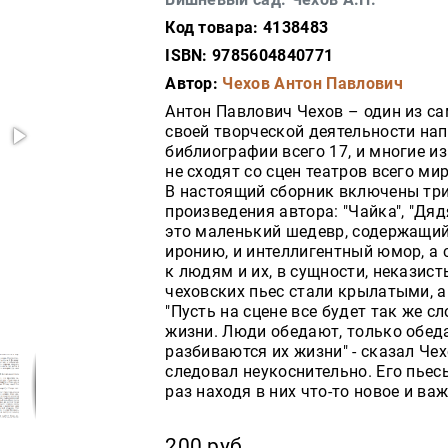
Код товара: 4138483
ISBN: 9785604840771
Автор:
Чехов Антон Павлович
Антон Павлович Чехов – один из са
своей творческой деятельности нап
библиографии всего 17, и многие из
не сходят со сцен театров всего мир
В настоящий сборник включены тр
произведения автора: "Чайка", "Дяд
это маленький шедевр, содержащий 
иронию, и интеллигентный юмор, а
к людям и их, в сущности, неказис
чеховских пьес стали крылатыми, 
"Пусть на сцене все будет так же сл
жизни. Люди обедают, только обедаю
разбиваются их жизни" - сказал Че
следовал неукоснительно. Его пье
раз находя в них что-то новое и важ
200 руб.