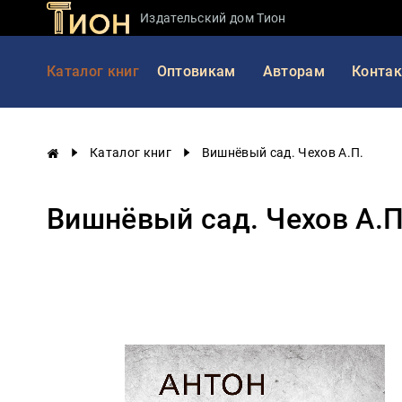
Издательский дом Тион
Занимательная
Каталог книг
Оптовикам
Авторам
Конта
наука
История
России
Каталог книг
Вишнёвый сад. Чехов А.П.
Мировая
история
Вишнёвый сад. Чехов А.П
Экономика
Фантастика
и
приключения
Учебная
литература
Мир
будущего