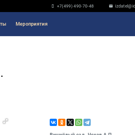
+7(499) 490-70-48
izdatel@id
кты
Мероприятия
.
Вишнёвый сад. Чехов А.П.