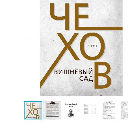
Публицистика
Проза
Тайное и
непознанное
Образ
жизни
Философия
Военная
история
Конспирология
Политика
Религия
Туризм