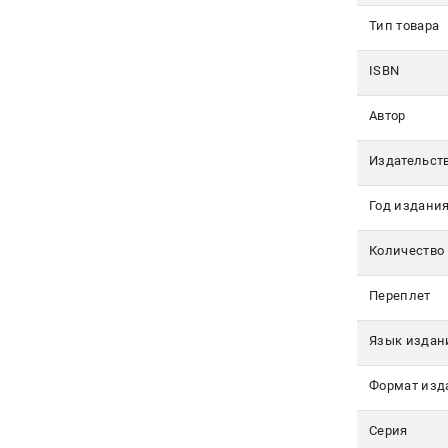
350-17-
Тип товара
79
Москва
ISBN
pochta@den-
Автор
magazin.ru
Издательст
Год издани
Количество
Переплет
Язык издан
Формат изд
Серия