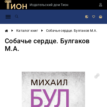
Издательский дом Тион
Занимательная
наука
История
Каталог книг
Собачье сердце. Булгаков М.А.
России
Собачье сердце. Булгаков
Мировая
история
М.А.
Экономика
Фантастика
и
приключения
Учебная
литература
Мир
будущего
Публицистика