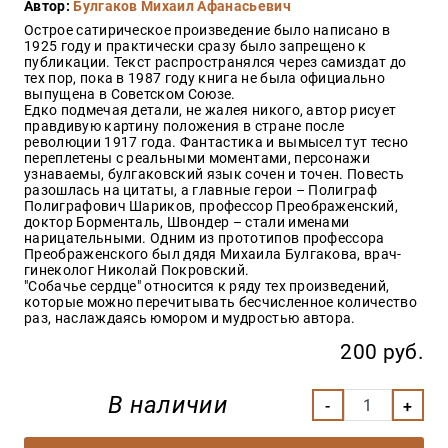
Автор:
Булгаков Михаил Афанасьевич
Закон
Острое сатирическое произведение было написано в
Красота
1925 году и практически сразу было запрещено к
и
публикации. Текст распространялся через самиздат до
здоровье
тех пор, пока в 1987 году книга не была официально
выпущена в Советском Союзе.
Едко подмечая детали, не жалея никого, автор рисует
правдивую картину положения в стране после
революции 1917 года. Фантастика и вымысел тут тесно
Оптовикам
переплетены с реальными моментами, персонажи
узнаваемы, булгаковский язык сочен и точен. Повесть
Авторам
разошлась на цитаты, а главные герои – Полиграф
Полиграфович Шариков, профессор Преображенский,
Контакты
доктор Борменталь, Швондер – стали именами
Мероприятия
нарицательными. Одним из прототипов профессора
Преображенского был дядя Михаила Булгакова, врач-
гинеколог Николай Покровский.
+7(499)
"Собачье сердце" относится к ряду тех произведений,
350-17-
которые можно перечитывать бесчисленное количество
79
раз, наслаждаясь юмором и мудростью автора.
200 руб.
Москва
pochta@den-
В наличии
magazin.ru