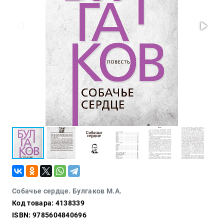
Проза
Тайное и
непознанное
Образ
жизни
Философия
Военная
история
Конспирология
Политика
Религия
Туризм
Разное
Собачье сердце. Булгаков М.А.
Кухня,
Код товара: 4138339
гастрономия,
кулинария
ISBN: 9785604840696