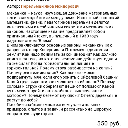
Закон
Автор:
Перельман Яков Исидорович
Красота
Механика – наука, изучающая движение материальных
и
тел и взаимодействие между ними. Известный советский
здоровье
математик, физик, педагог Яков Перельман делится
интересными и необычными секретами механических
законов. Настоящее издание представляет собой
оригинальный текст, выпущенный в 1930 году
издательством "Время".
Оптовикам
В чем заключаются основные законы механики? Как
разрешить спор Коперника и Птолемея о движении
Авторам
Земли? Как надо понимать закон инерции? Как должно
двигаться тело, на которое неизменно действует одна и
Контакты
та же сила? Когда горизонтальная линия не
Мероприятия
горизонтальна? Почему струя разбивается на капли?
Почему реки извиваются? Как высоко может
подпрыгнуть мяч, если его уронить с Эйфелевой башни?
+7(499)
Какой груз выдерживает человеческий волос? Почему
350-17-
солома и стружки оберегают вещи от поломок? Какой
79
путь может пройти автомобиль с выключенным
мотором? Почему бегемот неуклюж? Отчего деревья не
растут до неба?
Москва
Пособие снабжено множеством увлекательных
примеров, опытов и задач, и рассчитано на широкую
pochta@den-
возрастную аудиторию.
magazin.ru
550 руб.