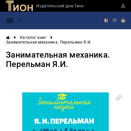
Издательский дом Тион
Занимательная
наука
История
Каталог книг
России
Занимательная механика. Перельман Я.И.
Мировая
Занимательная механика.
история
Перельман Я.И.
Экономика
Фантастика
и
приключения
Учебная
литература
Мир
будущего
Публицистика