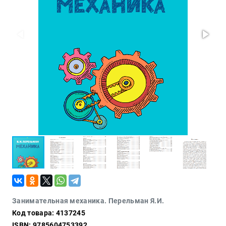
Проза
Тайное и
непознанное
Образ
жизни
Философия
Военная
история
Конспирология
Политика
Религия
Туризм
Разное
Кухня,
Занимательная механика. Перельман Я.И.
гастрономия,
Код товара: 4137245
кулинария
ISBN: 9785604753392