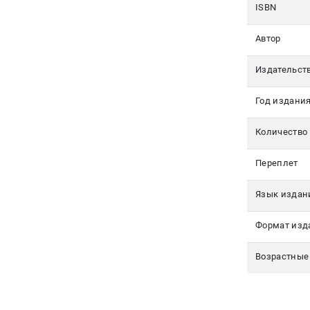
350-17-
ISBN
79
Автор
Москва
Издательст
pochta@den-
magazin.ru
Год издани
Количество
Переплет
Язык издан
Формат изд
Возрастные