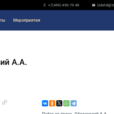
+7(499) 490-70-48
izdatel@id
кты
Мероприятия
.
ий А.А.
Побег от трона. Оболенский А.А.