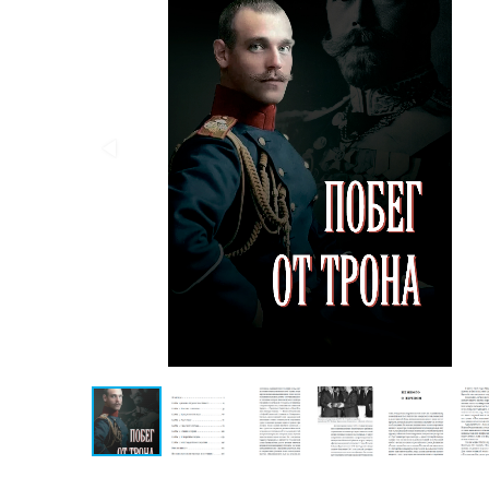
Публицистика
Проза
Тайное и
непознанное
Образ
жизни
Философия
Военная
история
Конспирология
Политика
Религия
Туризм