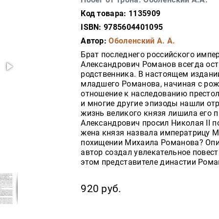
Код товара: 1135909
ISBN: 9785604401095
Автор:
Оболенский А. А.
Брат последнего российского импер
Александрович Романов всегда ост
родственника. В настоящем издани
младшего Романова, начиная с рожд
отношение к наследованию престола
и многие другие эпизоды нашли от
жизнь великого князя лишила его п
Александрович просил Николая II 
жена князя назвала императрицу М
похищении Михаила Романова? Опи
автор создал увлекательное повес
этом представителе династии Рома
920 руб.