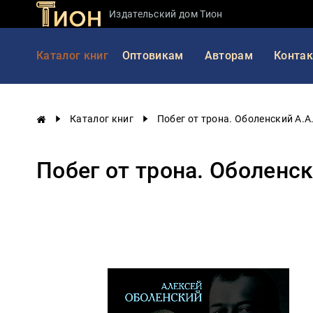
Издательский дом Тион
Занимательная
Каталог книг
Оптовикам
Авторам
Конта
наука
История
России
Каталог книг
Побег от трона. Оболенский А.А
Мировая
история
Побег от трона. Оболенск
Экономика
Фантастика
и
приключения
Учебная
литература
Мир
будущего