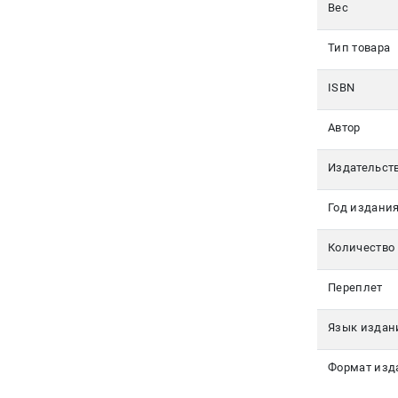
350-17-
Вес
79
Тип товара
Москва
ISBN
pochta@den-
magazin.ru
Автор
Издательст
Год издани
Количество
Переплет
Язык издан
Формат изд