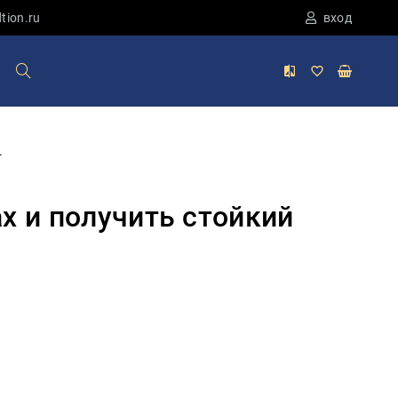
tion.ru
вход
.
х и получить стойкий