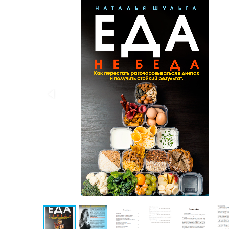
Публицистика
Проза
Тайное и
непознанное
Образ
жизни
Философия
Военная
история
Конспирология
Политика
Религия
Туризм