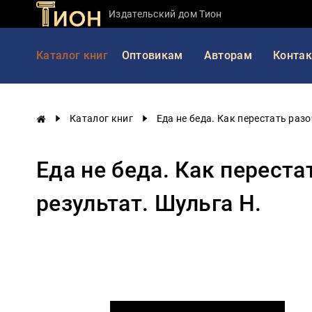
Издательский дом Тион
Занимательная
Каталог книг
Оптовикам
Авторам
Конта
наука
История
России
Каталог книг
Еда не беда. Как перестать раз
Мировая
история
Еда не беда. Как перест
Экономика
Фантастика
результат. Шульга Н.
и
приключения
Учебная
литература
Мир
будущего