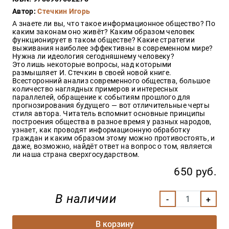
Закон
Автор:
Стечкин Игорь
Красота
А знаете ли вы, что такое информационное общество? По
и
каким законам оно живёт? Каким образом человек
здоровье
функционирует в таком обществе? Какие стратегии
выживания наиболее эффективны в современном мире?
Нужна ли идеология сегодняшнему человеку?
Это лишь некоторые вопросы, над которыми
размышляет И. Стечкин в своей новой книге.
Оптовикам
Всесторонний анализ современного общества, большое
количество наглядных примеров и интересных
Авторам
параллелей, обращение к событиям прошлого для
прогнозирования будущего — вот отличительные черты
Контакты
стиля автора. Читатель вспомнит основные принципы
Мероприятия
построения общества в разное время у разных народов,
узнает, как проводят информационную обработку
граждан и каким образом этому можно противостоять, и
+7(499)
даже, возможно, найдёт ответ на вопрос о том, является
350-17-
ли наша страна сверхгосударством.
79
650 руб.
Москва
В наличии
pochta@den-
magazin.ru
В корзину