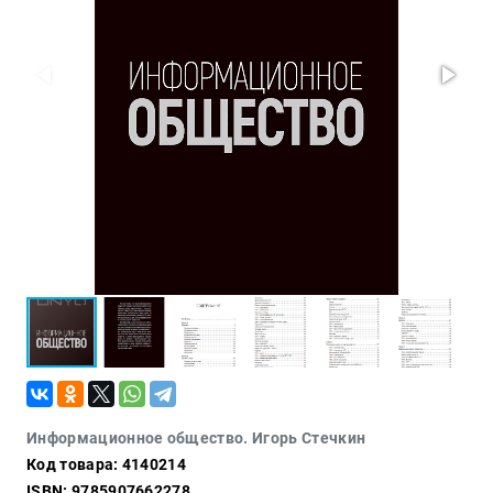
Проза
Тайное и
непознанное
Образ
жизни
Философия
Военная
история
Конспирология
Политика
Религия
Туризм
Разное
Кухня,
Информационное общество. Игорь Стечкин
гастрономия,
Код товара: 4140214
кулинария
ISBN: 9785907662278