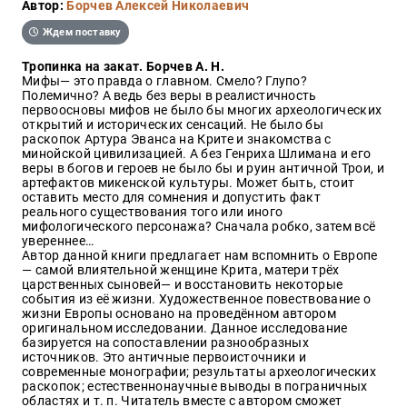
Автор:
Борчев Алексей Николаевич
Закон
Ждем поставку
Красота
и
Тропинка на закат. Борчев А. Н.
здоровье
Мифы— это правда о главном. Смело? Глупо?
Полемично? А ведь без веры в реалистичность
первоосновы мифов не было бы многих археологических
открытий и исторических сенсаций. Не было бы
Оптовикам
раскопок Артура Эванса на Крите и знакомства с
минойской цивилизацией. А без Генриха Шлимана и его
Авторам
веры в богов и героев не было бы и руин античной Трои, и
артефактов микенской культуры. Может быть, стоит
Контакты
оставить место для сомнения и допустить факт
реального существования того или иного
Мероприятия
мифологического персонажа? Сначала робко, затем всё
увереннее…
Автор данной книги предлагает нам вспомнить о Европе
+7(499)
— самой влиятельной женщине Крита, матери трёх
350-17-
царственных сыновей— и восстановить некоторые
79
события из её жизни. Художественное повествование о
жизни Европы основано на проведённом автором
Москва
оригинальном исследовании. Данное исследование
базируется на сопоставлении разнообразных
pochta@den-
источников. Это античные первоисточники и
magazin.ru
современные монографии; результаты археологических
раскопок; естественнонаучные выводы в пограничных
областях и т. п. Читатель вместе с автором сможет