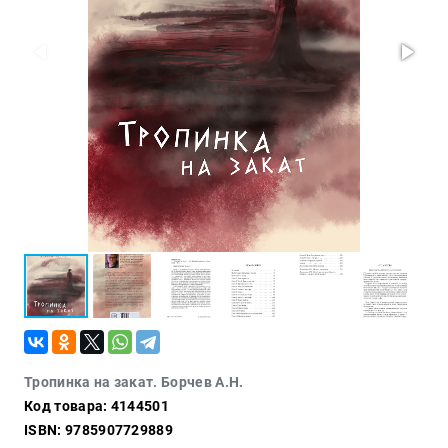
Проза
Тайное и
непознанное
Образ
жизни
Философия
Военная
история
Конспирология
Политика
Религия
Туризм
Разное
Тропинка на закат. Борчев А.Н.
Кухня,
Код товара: 4144501
гастрономия,
кулинария
ISBN: 9785907729889