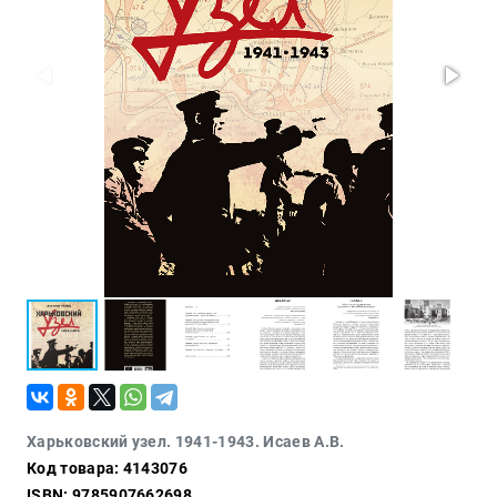
Проза
Тайное и
непознанное
Образ
жизни
Философия
Военная
история
Конспирология
Политика
Религия
Туризм
Разное
Кухня,
Харьковский узел. 1941-1943. Исаев А.В.
гастрономия,
Код товара: 4143076
кулинария
ISBN: 9785907662698