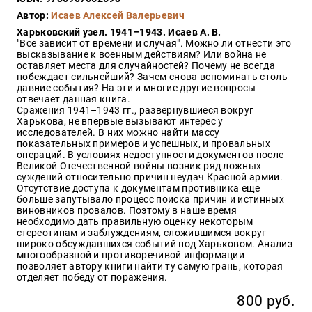
Закон
Автор:
Исаев Алексей Валерьевич
Красота
Харьковский узел. 1941–1943. Исаев А. В.
и
"Все зависит от времени и случая". Можно ли отнести это
здоровье
высказывание к военным действиям? Или война не
оставляет места для случайностей? Почему не всегда
побеждает сильнейший? Зачем снова вспоминать столь
давние события? На эти и многие другие вопросы
отвечает данная книга.
Оптовикам
Сражения 1941–1943 гг., развернувшиеся вокруг
Харькова, не впервые вызывают интерес у
Авторам
исследователей. В них можно найти массу
показательных примеров и успешных, и провальных
Контакты
операций. В условиях недоступности документов после
Мероприятия
Великой Отечественной войны возник ряд ложных
суждений относительно причин неудач Красной армии.
Отсутствие доступа к документам противника еще
+7(499)
больше запутывало процесс поиска причин и истинных
350-17-
виновников провалов. Поэтому в наше время
79
необходимо дать правильную оценку некоторым
стереотипам и заблуждениям, сложившимся вокруг
широко обсуждавшихся событий под Харьковом. Анализ
Москва
многообразной и противоречивой информации
позволяет автору книги найти ту самую грань, которая
pochta@den-
отделяет победу от поражения.
magazin.ru
800 руб.