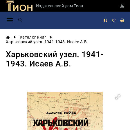
Издательский дом Тион
Занимательная
наука
История
Каталог книг
России
Харьковский узел. 1941-1943. Исаев А.В.
Мировая
Харьковский узел. 1941-
история
1943. Исаев А.В.
Экономика
Фантастика
и
приключения
Учебная
литература
Мир
будущего
Публицистика