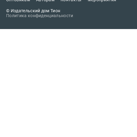
Проза
© Издательский дом Тион
Тайное и
Политика конфиденциальности
непознанное
Образ
жизни
Философия
Военная
история
Конспирология
Политика
Религия
Туризм
Разное
Кухня,
гастрономия,
кулинария