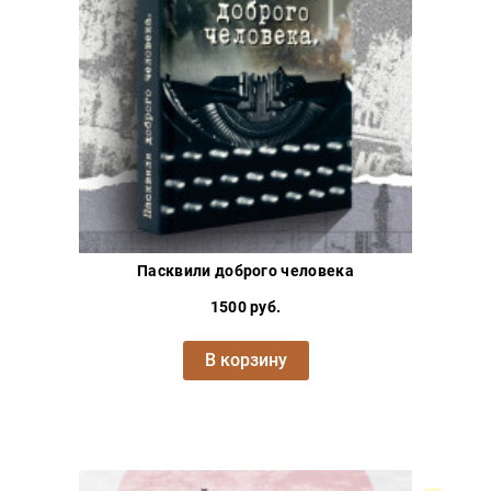
Проза
Тайное и
непознанное
Образ
жизни
Философия
Военная
история
Конспирология
Пасквили доброго человека
Политика
1500 руб.
Религия
Туризм
В корзину
Разное
Кухня,
гастрономия,
кулинария