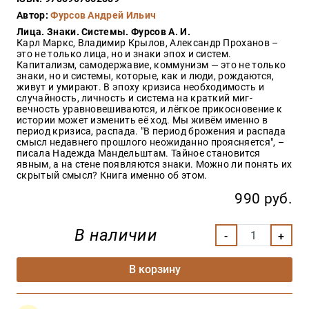
Закон
Автор:
Фурсов Андрей Ильич
Красота
Лица. Знаки. Системы. Фурсов А. И.
и
Карл Маркс, Владимир Крылов, Александр Проханов –
здоровье
это не только лица, но и знаки эпох и систем.
Капитализм, самодержавие, коммунизм — это не только
знаки, но и системы, которые, как и люди, рождаются,
живут и умирают. В эпоху кризиса необходимость и
случайность, личность и система на краткий миг-
Оптовикам
вечность уравновешиваются, и лёгкое прикосновение к
истории может изменить её ход. Мы живём именно в
Авторам
период кризиса, распада. "В период брожения и распада
смысл недавнего прошлого неожиданно проясняется", –
Контакты
писала Надежда Мандельштам. Тайное становится
Мероприятия
явным, а на стене появляются знаки. Можно ли понять их
скрытый смысл? Книга именно об этом.
+7(499)
990 руб.
350-17-
79
В наличии
Москва
В корзину
pochta@den-
magazin.ru