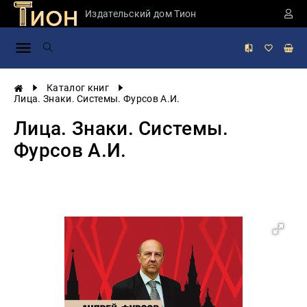
Издательский дом Тион
Занимательная
наука
История
Каталог книг
России
Лица. Знаки. Системы. Фурсов А.И.
Мировая
Лица. Знаки. Системы.
история
Фурсов А.И.
Экономика
Фантастика
и
приключения
Учебная
литература
Мир
будущего
Публицистика