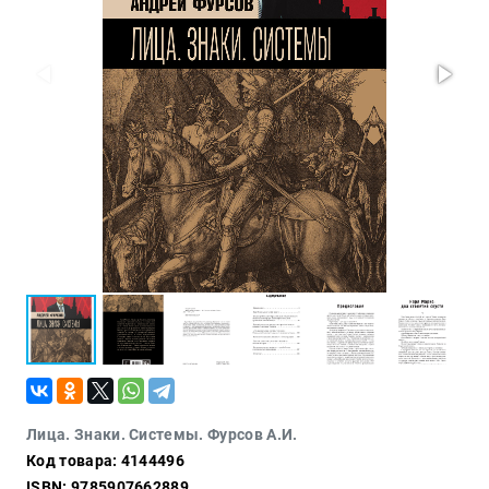
Проза
Тайное и
непознанное
Образ
жизни
Философия
Военная
история
Конспирология
Политика
Религия
Туризм
Разное
Кухня,
Лица. Знаки. Системы. Фурсов А.И.
гастрономия,
Код товара: 4144496
кулинария
ISBN: 9785907662889