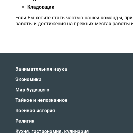
Кладовщик
Публицистика
Если Вы хотите стать частью нашей команды, пр
Проза
работы и достижения на прежних местах работы 
Тайное и
непознанное
Образ
жизни
Философия
Занимательная наука
Военная
Экономика
история
Мир будущего
Конспирология
Тайное и непознанное
Политика
Военная история
Религия
Религия
Туризм
Кухня, гастрономия, кулинария