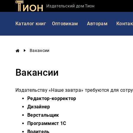
Издательский дом Тион
Занимательная
Каталог книг
Оптовикам
Авторам
Конта
наука
История
России
Вакансии
Мировая
история
Вакансии
Экономика
Фантастика
и
Издательству «Наше завтра» требуются для сотру
приключения
Редактор-корректор
Учебная
Дизайнер
литература
Верстальщик
Программист 1С
Мир
будущего
Водитель