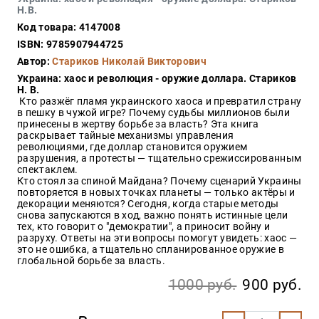
Закон
Н.В.
Код товара: 4147008
Красота
и
ISBN: 9785907944725
здоровье
Автор:
Стариков Николай Викторович
Украина: хаос и революция - оружие доллара. Стариков
Н. В.
Кто разжёг пламя украинского хаоса и превратил страну
Оптовикам
в пешку в чужой игре? Почему судьбы миллионов были
принесены в жертву борьбе за власть? Эта книга
Авторам
раскрывает тайные механизмы управления
революциями, где доллар становится оружием
Контакты
разрушения, а протесты — тщательно срежиссированным
Мероприятия
спектаклем.
Кто стоял за спиной Майдана? Почему сценарий Украины
повторяется в новых точках планеты — только актёры и
+7(499)
декорации меняются? Сегодня, когда старые методы
350-17-
снова запускаются в ход, важно понять истинные цели
79
тех, кто говорит о "демократии", а приносит войну и
разруху. Ответы на эти вопросы помогут увидеть: хаос —
это не ошибка, а тщательно спланированное оружие в
Москва
глобальной борьбе за власть.
pochta@den-
1000 руб.
900 руб.
magazin.ru