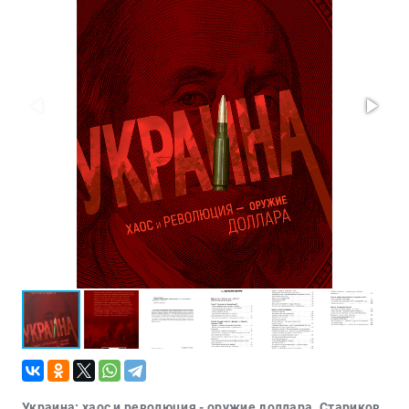
Проза
Тайное и
непознанное
Образ
жизни
Философия
Военная
история
Конспирология
Политика
Религия
Туризм
Разное
Кухня,
гастрономия,
кулинария
Украина: хаос и революция - оружие доллара. Стариков