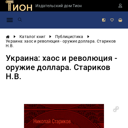
Издательский дом Тион
Занимательная
наука
История
Каталог книг
Публицистика
России
Украина: хаос и революция - оружие доллара. Стариков
Н.В.
Мировая
история
Украина: хаос и революция -
Экономика
оружие доллара. Стариков
Фантастика
Н.В.
и
приключения
Учебная
литература
Мир
будущего
Публицистика