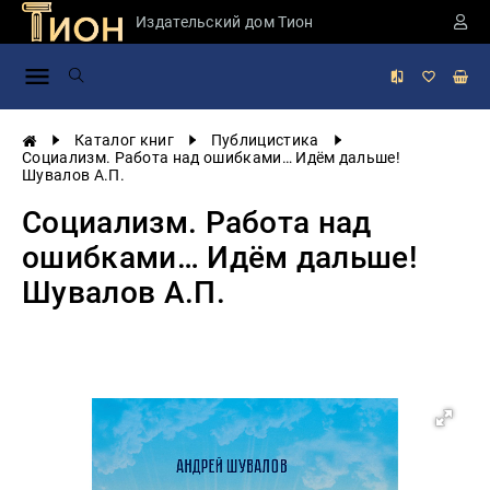
Издательский дом Тион
Занимательная
наука
История
Каталог книг
Публицистика
России
Социализм. Работа над ошибками… Идём дальше!
Шувалов А.П.
Мировая
история
Социализм. Работа над
Экономика
ошибками… Идём дальше!
Фантастика
Шувалов А.П.
и
приключения
Учебная
литература
Мир
будущего
Публицистика