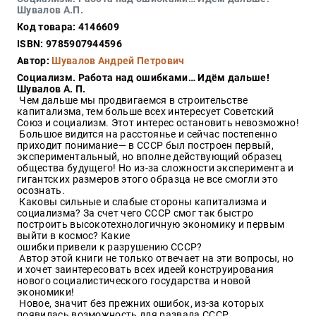
Закон
Шувалов А.П.
Код товара: 4146609
Красота
и
ISBN: 9785907944596
здоровье
Автор:
Шувалов Андрей Петрович
Социализм. Работа над ошибками… Идём дальше!
Шувалов А. П.
Чем дальше мы продвигаемся в строительстве
Оптовикам
капитализма, тем больше всех интересует Советский
Союз и социализм. Этот интерес остановить невозможно!
Авторам
Большое видится на расстоянье и сейчас постепенно
приходит понимание— в СССР был построен первый,
Контакты
экспериментальный, но вполне действующий образец
Мероприятия
общества будущего! Но из-за сложности эксперимента и
гигантских размеров этого образца не все смогли это
осознать.
+7(499)
Каковы сильные и слабые стороны капитализма и
350-17-
социализма? За счет чего СССР смог так быстро
79
построить высокотехнологичную экономику и первым
выйти в космос? Какие
ошибки привели к разрушению СССР?
Москва
Автор этой книги не только отвечает на эти вопросы, но
и хочет заинтересовать всех идеей конструирования
pochta@den-
нового социалистического государства и новой
magazin.ru
экономики!
Новое, значит без прежних ошибок, из-за которых
появилась возможность для развала СССР.