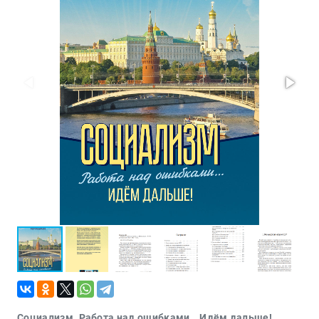
Проза
Тайное и
непознанное
Образ
жизни
Философия
Военная
история
Конспирология
Политика
Религия
Туризм
Разное
Кухня,
гастрономия,
кулинария
Социализм. Работа над ошибками… Идём дальше!