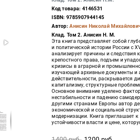
Код товара: 4146531
ISBN: 9785907944145
Автор:
Анисин Николай Михайлови
Клад. Том 2. Анисин Н. М.
Эта книга представляет собой глу
и политической истории России с XV
анализирует причины и следствия 
крепостного права, подъем и упадо
кризисы в аграрной и промышленной
изучающей архивные документы и 
действительности, раскрывается д
капитализму, структурные проблемы
Основное внимание уделено фактор
нестабильности и падению самодер
другими странами Европы автор де
экономической и социальной струк
модернизации. Книга приглашает к
устойчивости власти и цене, котор
1400 руб.
1200 руб.