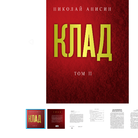
Публицистика
Проза
Тайное и
непознанное
Образ
жизни
Философия
Военная
история
Конспирология
Политика
Религия
Туризм