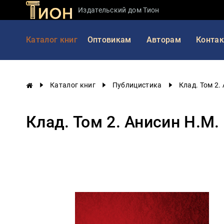
Издательский дом Тион
Занимательная
Каталог книг
Оптовикам
Авторам
Конта
наука
История
России
Каталог книг
Публицистика
Клад. Том 2.
Мировая
история
Клад. Том 2. Анисин Н.М.
Экономика
Фантастика
и
приключения
Учебная
литература
Мир
будущего