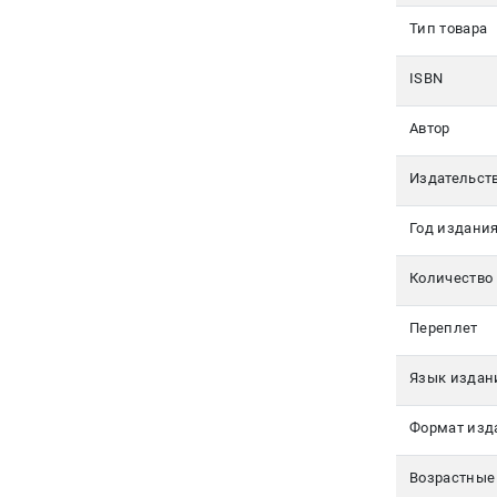
350-17-
Тип товара
79
Москва
ISBN
pochta@den-
Автор
magazin.ru
Издательст
Год издани
Количество
Переплет
Язык издан
Формат изд
Возрастные