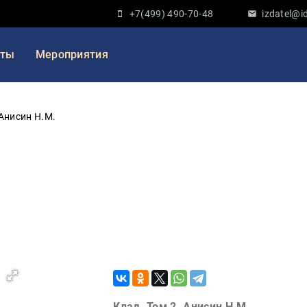
+7(499) 490-70-48
izdatel@id
кты
Мероприятия
 Анисин Н.М.
Клад. Том 2. Анисин Н.М.