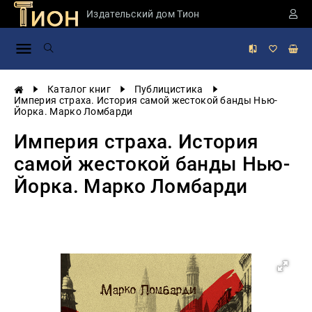
Издательский дом Тион
Занимательная
наука
История
Каталог книг
Публицистика
России
Империя страха. История самой жестокой банды Нью-
Йорка. Марко Ломбарди
Мировая
история
Империя страха. История
Экономика
самой жестокой банды Нью-
Фантастика
Йорка. Марко Ломбарди
и
приключения
Учебная
литература
Мир
будущего
Публицистика