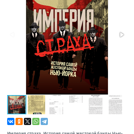
Проза
Тайное и
непознанное
Образ
жизни
Философия
Военная
история
Конспирология
Политика
Религия
Туризм
Разное
Кухня,
гастрономия,
кулинария
Империя страха. История самой жестокой банды Нью-