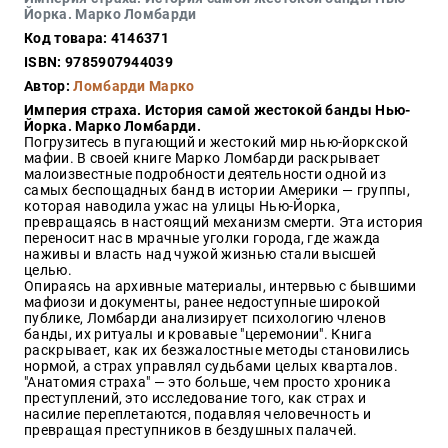
Закон
Йорка. Марко Ломбарди
Код товара: 4146371
Красота
и
ISBN: 9785907944039
здоровье
Автор:
Ломбарди Марко
Империя страха. История самой жестокой банды Нью-
Йорка. Марко Ломбарди.
Погрузитесь в пугающий и жестокий мир нью-йоркской
Оптовикам
мафии. В своей книге Марко Ломбарди раскрывает
малоизвестные подробности деятельности одной из
Авторам
самых беспощадных банд в истории Америки — группы,
которая наводила ужас на улицы Нью-Йорка,
Контакты
превращаясь в настоящий механизм смерти. Эта история
Мероприятия
переносит нас в мрачные уголки города, где жажда
наживы и власть над чужой жизнью стали высшей
целью.
+7(499)
Опираясь на архивные материалы, интервью с бывшими
350-17-
мафиози и документы, ранее недоступные широкой
79
публике, Ломбарди анализирует психологию членов
банды, их ритуалы и кровавые "церемонии". Книга
раскрывает, как их безжалостные методы становились
Москва
нормой, а страх управлял судьбами целых кварталов.
"Анатомия страха" — это больше, чем просто хроника
pochta@den-
преступлений, это исследование того, как страх и
magazin.ru
насилие переплетаются, подавляя человечность и
превращая преступников в бездушных палачей.