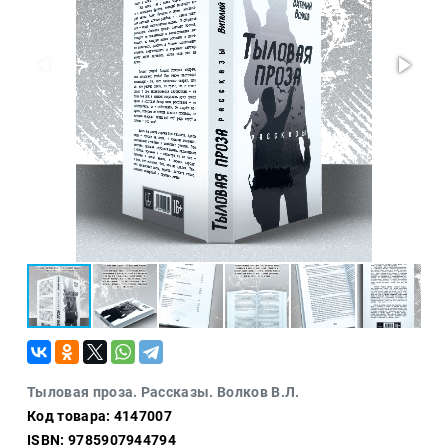
Проза
Тайное и
непознанное
Образ
жизни
Философия
Военная
история
Конспирология
Политика
Религия
Туризм
Разное
Кухня,
Тыловая проза. Рассказы. Волков В.Л.
гастрономия,
Код товара: 4147007
кулинария
ISBN: 9785907944794