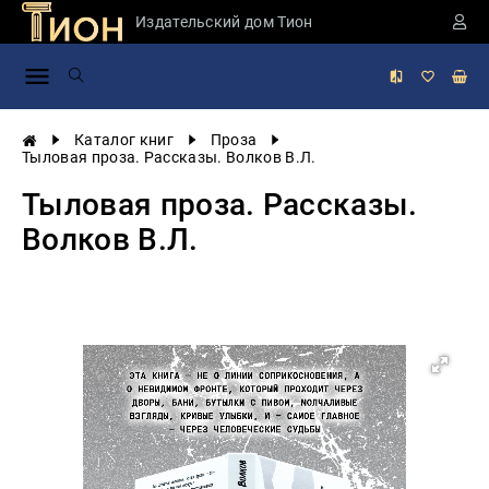
Издательский дом Тион
Занимательная
наука
История
Каталог книг
Проза
России
Тыловая проза. Рассказы. Волков В.Л.
Мировая
Тыловая проза. Рассказы.
история
Волков В.Л.
Экономика
Фантастика
и
приключения
Учебная
литература
Мир
будущего
Публицистика