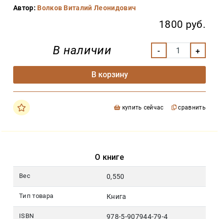
Закон
Автор:
Волков Виталий Леонидович
Красота
1800 руб.
и
здоровье
В наличии
Оптовикам
В корзину
Авторам
Контакты
купить сейчас
сравнить
Мероприятия
+7(499)
350-17-
79
О книге
Москва
Вес
0,550
pochta@den-
Тип товара
Книга
magazin.ru
ISBN
978-5-907944-79-4