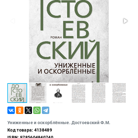
Проза
Тайное и
непознанное
Образ
жизни
Философия
Военная
история
Конспирология
Политика
Религия
Туризм
Разное
Кухня,
Униженные и оскорблённые. Достоевский Ф.М.
гастрономия,
Код товара: 4138489
кулинария
ISBN: 9785604840740