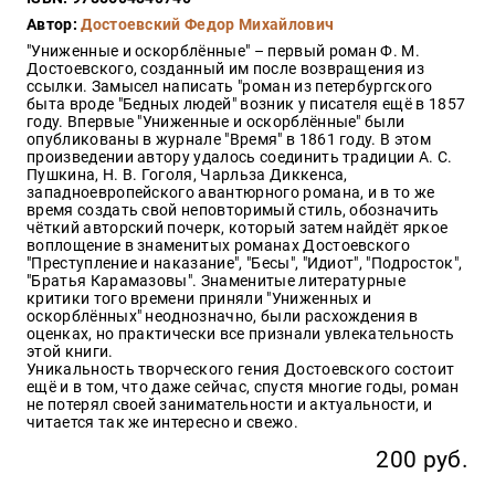
Закон
Автор:
Достоевский Федор Михайлович
Красота
"Униженные и оскорблённые" – первый роман Ф. М.
и
Достоевского, созданный им после возвращения из
здоровье
ссылки. Замысел написать "роман из петербургского
быта вроде "Бедных людей" возник у писателя ещё в 1857
году. Впервые "Униженные и оскорблённые" были
опубликованы в журнале "Время" в 1861 году. В этом
произведении автору удалось соединить традиции А. С.
Оптовикам
Пушкина, Н. В. Гоголя, Чарльза Диккенса,
западноевропейского авантюрного романа, и в то же
Авторам
время создать свой неповторимый стиль, обозначить
чёткий авторский почерк, который затем найдёт яркое
Контакты
воплощение в знаменитых романах Достоевского
Мероприятия
"Преступление и наказание", "Бесы", "Идиот", "Подросток",
"Братья Карамазовы". Знаменитые литературные
критики того времени приняли "Униженных и
+7(499)
оскорблённых" неоднозначно, были расхождения в
350-17-
оценках, но практически все признали увлекательность
79
этой книги.
Уникальность творческого гения Достоевского состоит
ещё и в том, что даже сейчас, спустя многие годы, роман
Москва
не потерял своей занимательности и актуальности, и
читается так же интересно и свежо.
pochta@den-
magazin.ru
200 руб.