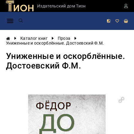
Издательский дом Тион
Занимательная
наука
История
Каталог книг
Проза
России
Униженные и оскорблённые. Достоевский Ф.М.
Мировая
Униженные и оскорблённые.
история
Достоевский Ф.М.
Экономика
Фантастика
и
приключения
Учебная
литература
Мир
будущего
Публицистика