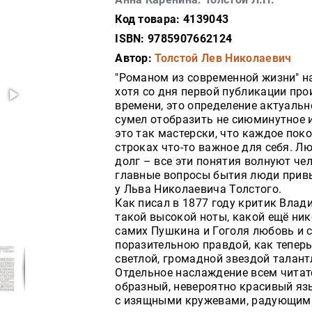
Код товара: 4139043
ISBN: 9785907662124
Автор:
Толстой Лев Николаевич
"Романом из современной жизни" на
хотя со дня первой публикации про
времени, это определение актуально
сумел отобразить не сиюминутное и
это так мастерски, что каждое пок
строках что-то важное для себя. Л
долг – все эти понятия волнуют че
главные вопросы бытия люди привы
у Льва Николаевича Толстого.
Как писал в 1877 году критик Влад
такой высокой ноты, какой ещё ник
самих Пушкина и Гоголя любовь и 
поразительною правдой, как теперь
светлой, громадной звездой талант
Отдельное наслаждение всем читат
образный, невероятно красивый яз
с изящными кружевами, радующими