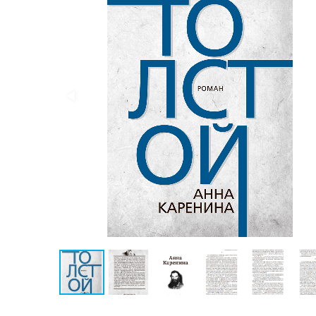
Публицистика
Проза
Тайное и
непознанное
Образ
жизни
Философия
Военная
история
Конспирология
Политика
Религия
Туризм