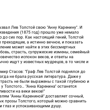
звал Лев Толстой свою "Анну Каренину". И
изведения (1875 год) прошло уже немало
 до сих пор. Как настоящий гений, Толстой
 преходящее, а истинно вечное, и показать
оление может найти в этих бессмертных
юбовь, страсть, супружеские измены, семейный
ловечество испокон веков, и ответы на
чно ищут у известных мудрецов, в то числе и
имир Стасов: "Граф Лев Толстой поднялся до
огда не брала русская литература. Даже у
страсть не были выражены с такой глубиною и
 у Толстого… "Анна Каренина" останется
ливости на веки веков!"
елям "Анны Карениной" доставляет сочный,
ык прозы Толстого, который можно сравнить
 глаз и успокаивающими душу.