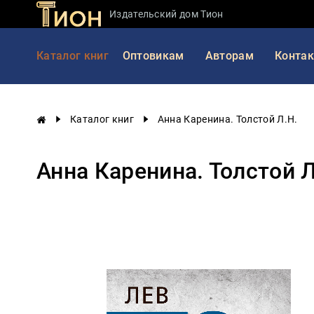
Издательский дом Тион
Занимательная
Каталог книг
Оптовикам
Авторам
Конта
наука
История
России
Каталог книг
Анна Каренина. Толстой Л.Н.
Мировая
история
Анна Каренина. Толстой Л
Экономика
Фантастика
и
приключения
Учебная
литература
Мир
будущего