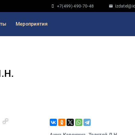
+7(499) 490-70-48
izdatel@id
кты
Мероприятия
.Н.
Анна Каренина. Толстой Л.Н.