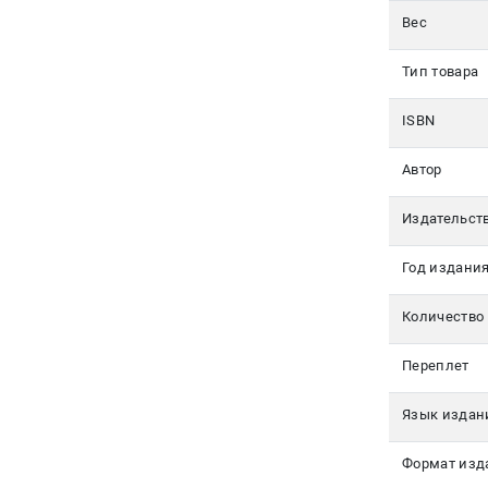
350-17-
Вес
79
Тип товара
Москва
pochta@den-
ISBN
magazin.ru
Автор
Издательст
Год издани
Количество
Переплет
Язык издан
Формат изд