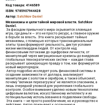
Закон
Код товара: 4146589
Красота
ISBN: 9785907944428
и
Автор:
Satchkov Daniel
здоровье
Механизмы и цели тайной мировой власти. Satchkov
Daniel.
За фасадом привычного мира скрывается зловещая
игра, где деньги — это не просто ресурс, а главное оружие
Оптовикам
в борьбе за власть. Эта книга раскрывает тайные
механизмы, с помощью которых транснациональные
Авторам
элиты трансформируют реальность, диктуя условия
жизни миллиардам людей. От контроля над
Контакты
финансовыми потоками до оцифровки личности, от
Мероприятия
манипуляций через миграционные кризисы до внедрения
глобальных технократических систем — каждая глава
раскрывает шокирующую правду о том, как формируется
+7(499)
новый миропорядок.
350-17-
Автор подробно исследует роль финансовой системы в
79
создании зависимости от доллара, анализирует
манипуляции с золотом и серебром, а также объясняет,
почему "великая перезагрузка" не является спасением, а
Москва
лишь очередной уловкой для укрепления глобального
контроля. Особое внимание уделено новым технологиям:
pochta@den-
цифровым валютам, искусственному интеллекту и их
magazin.ru
потенциальному использованию в подавлении свободы.
Эта книга — не просто разоблачение, но и руководство к
действию. Автор призывает к осознанию и