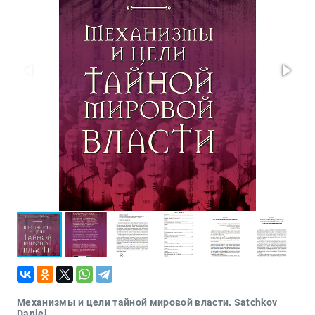
Проза
Тайное и
непознанное
Образ
жизни
Философия
Военная
история
Конспирология
Политика
Религия
Туризм
Разное
Кухня,
гастрономия,
кулинария
Механизмы и цели тайной мировой власти. Satchkov
Daniel