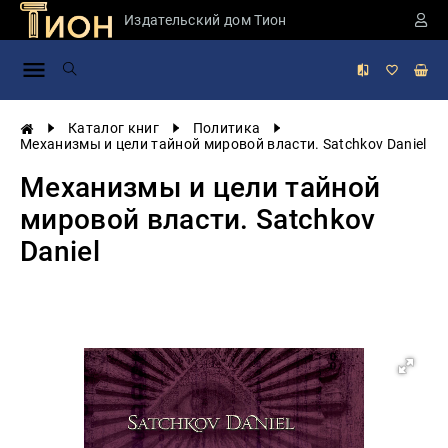
Издательский дом Тион
Занимательная
наука
История
Каталог книг
Политика
России
Механизмы и цели тайной мировой власти. Satchkov Daniel
Мировая
Механизмы и цели тайной
история
мировой власти. Satchkov
Экономика
Daniel
Фантастика
и
приключения
Учебная
литература
Мир
будущего
Публицистика