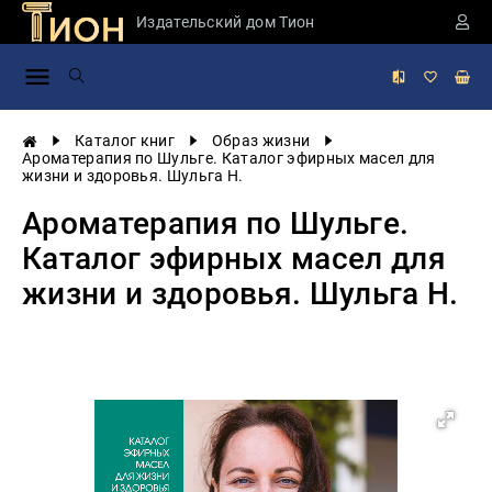
Издательский дом Тион
Занимательная
наука
История
Каталог книг
Образ жизни
России
Ароматерапия по Шульге. Каталог эфирных масел для
жизни и здоровья. Шульга Н.
Мировая
история
Ароматерапия по Шульге.
Экономика
Каталог эфирных масел для
Фантастика
жизни и здоровья. Шульга Н.
и
приключения
Учебная
литература
Мир
будущего
Публицистика