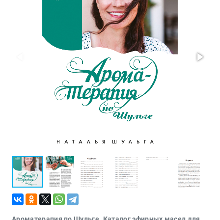
Проза
Тайное и
непознанное
Образ
жизни
Философия
Военная
история
Конспирология
Политика
Религия
Туризм
Разное
Кухня,
гастрономия,
кулинария
Ароматерапия по Шульге. Каталог эфирных масел для