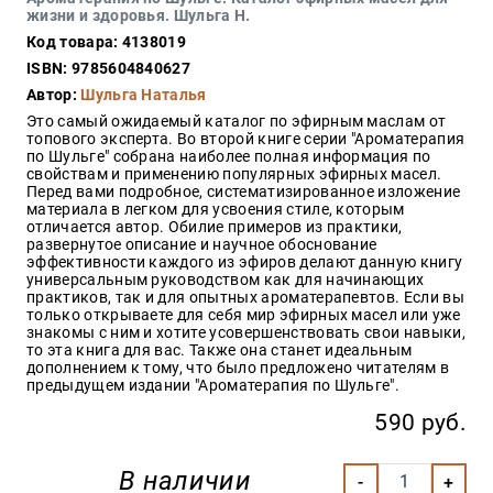
Закон
жизни и здоровья. Шульга Н.
Код товара: 4138019
Красота
и
ISBN: 9785604840627
здоровье
Автор:
Шульга Наталья
Это самый ожидаемый каталог по эфирным маслам от
топового эксперта. Во второй книге серии "Ароматерапия
по Шульге" собрана наиболее полная информация по
Оптовикам
свойствам и применению популярных эфирных масел.
Перед вами подробное, систематизированное изложение
Авторам
материала в легком для усвоения стиле, которым
отличается автор. Обилие примеров из практики,
Контакты
развернутое описание и научное обоснование
Мероприятия
эффективности каждого из эфиров делают данную книгу
универсальным руководством как для начинающих
практиков, так и для опытных ароматерапевтов. Если вы
+7(499)
только открываете для себя мир эфирных масел или уже
350-17-
знакомы с ним и хотите усовершенствовать свои навыки,
79
то эта книга для вас. Также она станет идеальным
дополнением к тому, что было предложено читателям в
предыдущем издании "Ароматерапия по Шульге".
Москва
590 руб.
pochta@den-
magazin.ru
В наличии