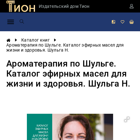
Издательский дом Тион
Занимательная
наука
История
Каталог книг
России
Ароматерапия по Шульге. Каталог эфирных масел для
жизни и здоровья. Шульга Н.
Мировая
история
Ароматерапия по Шульге.
Экономика
Каталог эфирных масел для
Фантастика
жизни и здоровья. Шульга Н.
и
приключения
Учебная
литература
Мир
будущего
Публицистика