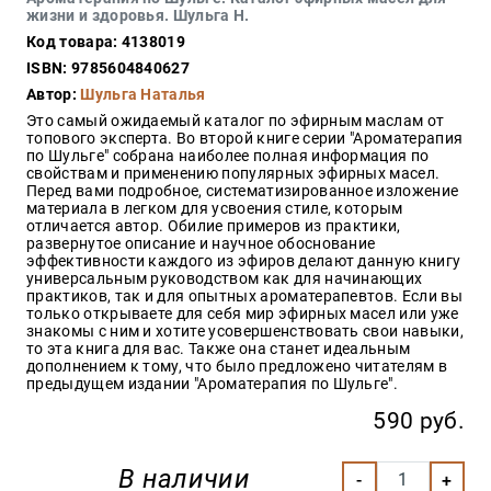
Закон
жизни и здоровья. Шульга Н.
Код товара: 4138019
Красота
и
ISBN: 9785604840627
здоровье
Автор:
Шульга Наталья
Это самый ожидаемый каталог по эфирным маслам от
топового эксперта. Во второй книге серии "Ароматерапия
по Шульге" собрана наиболее полная информация по
Оптовикам
свойствам и применению популярных эфирных масел.
Перед вами подробное, систематизированное изложение
Авторам
материала в легком для усвоения стиле, которым
отличается автор. Обилие примеров из практики,
Контакты
развернутое описание и научное обоснование
Мероприятия
эффективности каждого из эфиров делают данную книгу
универсальным руководством как для начинающих
практиков, так и для опытных ароматерапевтов. Если вы
+7(499)
только открываете для себя мир эфирных масел или уже
350-17-
знакомы с ним и хотите усовершенствовать свои навыки,
79
то эта книга для вас. Также она станет идеальным
дополнением к тому, что было предложено читателям в
предыдущем издании "Ароматерапия по Шульге".
Москва
590 руб.
pochta@den-
magazin.ru
В наличии