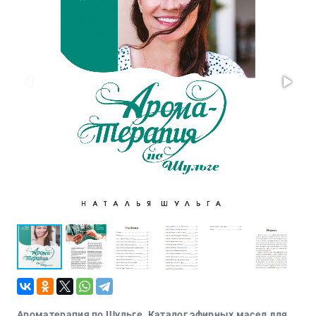
Проза
Тайное и
непознанное
Образ
жизни
Философия
Военная
история
Конспирология
Политика
Религия
Туризм
Разное
Кухня,
гастрономия,
кулинария
Ароматерапия по Шульге. Каталог эфирных масел для