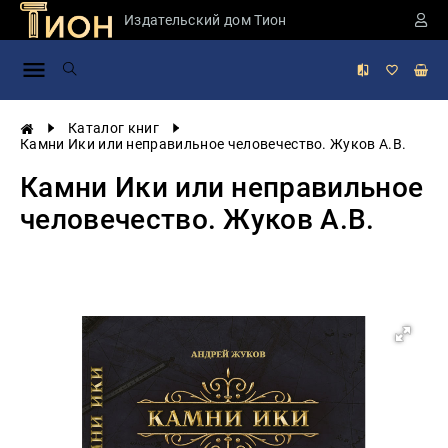
Издательский дом Тион
Занимательная
наука
История
Каталог книг
России
Камни Ики или неправильное человечество. Жуков А.В.
Мировая
Камни Ики или неправильное
история
человечество. Жуков А.В.
Экономика
Фантастика
и
приключения
Учебная
литература
Мир
будущего
Публицистика