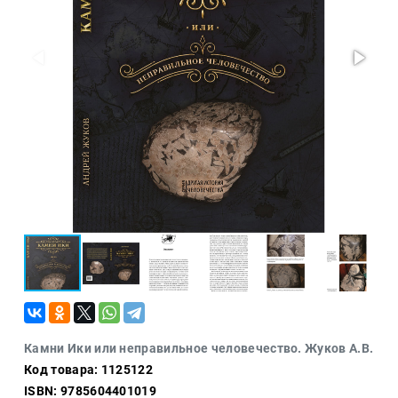
Проза
Тайное и
непознанное
Образ
жизни
Философия
Военная
история
Конспирология
Политика
Религия
Туризм
Разное
Кухня,
Камни Ики или неправильное человечество. Жуков А.В.
гастрономия,
Код товара: 1125122
кулинария
ISBN: 9785604401019