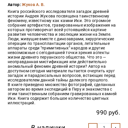
Закон
Автор:
Жуков А. В.
Книга российского исследователя загадок древней
Красота
истории Андрея Жукова посвящена таинственному
и
феномену, известному как камни Ики. Это огромное
здоровье
собрание артефактов, гравированные изображения на
которых противоречат всей устоявшейся картине
развития человечества и эволюции жизни на Земле.
Люди, живущие вместе с динозаврами, хирургические
Оптовикам
операции по трансплантации органов, летательные
аппараты среди "примитивных" народов и другие
Авторам
невозможные с сегодняшней точки зрения аспекты
жизни древнего перуанского общества. Что это —
Контакты
неоправданная мистификация или действительно
аномальный феномен древней истории? Автор на
Мероприятия
доступном сегодня материале пытается очертить круг
загадок и парадоксальных вопросов, встающих перед
исследователем данной тайны далекого прошлого.
+7(499)
В книге приведено множество фотографий, сделанных
350-17-
автором во время экспедиций в Перу и знакомства с
79
этим таинственным собранием гравированных камней
Ики. Книга содержит большое количество цветных
Москва
иллюстраций.
pochta@den-
990 руб.
magazin.ru
В наличии