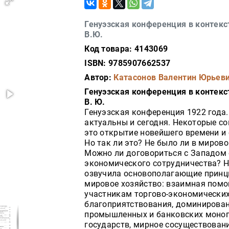
Генуэзская конференция в контекс
В.Ю.
Код товара: 4143069
ISBN: 9785907662537
Автор:
Катасонов Валентин Юрьев
Генуэзская конференция в контекс
В. Ю.
Генуэзская конференция 1922 года. 
актуальны и сегодня. Некоторые с
это открытие новейшего времени и 
Но так ли это? Не было ли в миро
Можно ли договориться с Западом 
экономического сотрудничества? Н
озвучила основополагающие принц
мировое хозяйство: взаимная помо
участникам торгово-экономически
благоприятствования, доминирован
промышленных и банковских моноп
государств, мирное сосуществован