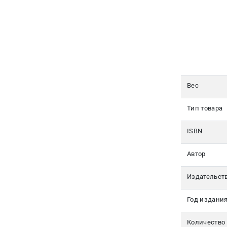
350-17-
79
Москва
pochta@den-
magazin.ru
Вес
Тип товара
ISBN
Автор
Издательст
Год издани
Количество