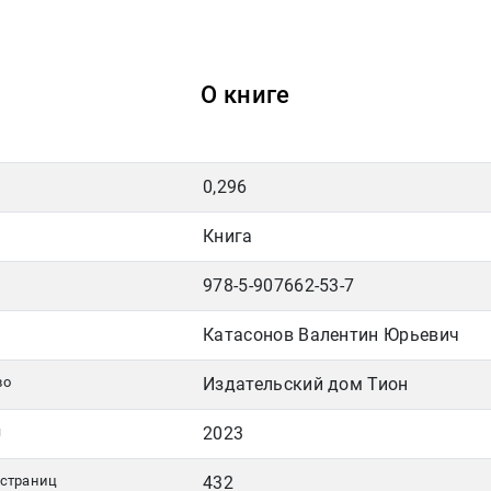
О книге
0,296
Книга
978-5-907662-53-7
Катасонов Валентин Юрьевич
во
Издательский дом Тион
я
2023
 страниц
432