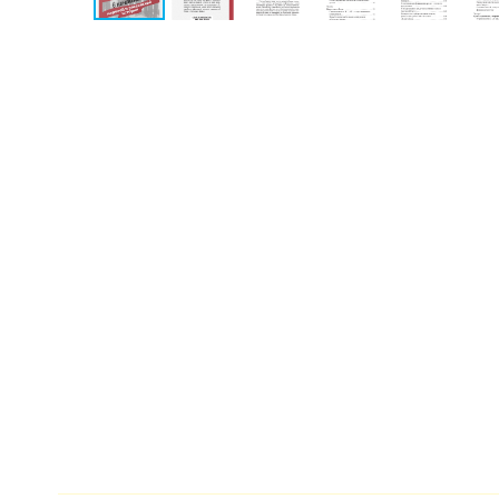
Разное
Кухня,
гастрономия,
кулинария
Закон
Красота
и
здоровье
Оптовикам
Авторам
Контакты
Мероприятия
+7(499)