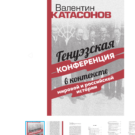
Публицистика
Проза
Тайное и
непознанное
Образ
жизни
Философия
Военная
история
Конспирология
Политика
Религия
Туризм