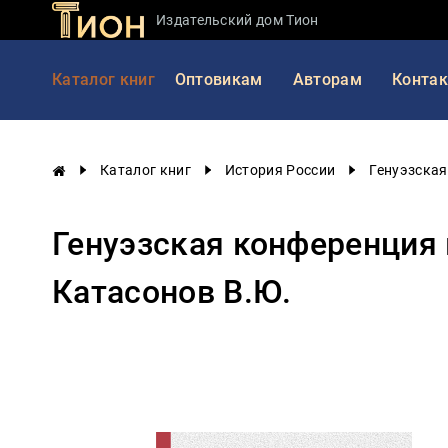
Издательский дом Тион
Занимательная
Каталог книг
Оптовикам
Авторам
Конта
наука
История
России
Каталог книг
История России
Генуэзская
Мировая
история
Генуэзская конференция 
Экономика
Фантастика
Катасонов В.Ю.
и
приключения
Учебная
литература
Мир
будущего