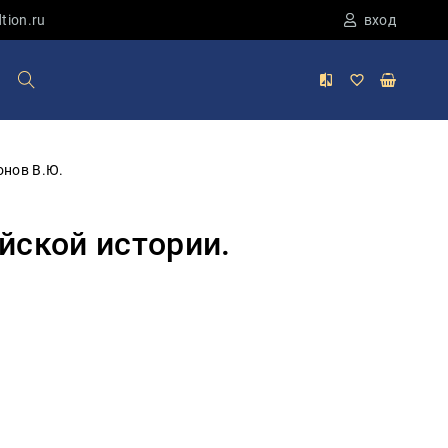
tion.ru
вход
онов В.Ю.
йской истории.