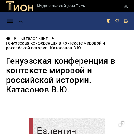
Издательский дом Тион
Занимательная
наука
История
Каталог книг
России
Генуэзская конференция в контексте мировой и
российской истории. Катасонов В.Ю.
Мировая
история
Генуэзская конференция в
Экономика
контексте мировой и
Фантастика
российской истории.
и
приключения
Катасонов В.Ю.
Учебная
литература
Мир
будущего
Публицистика