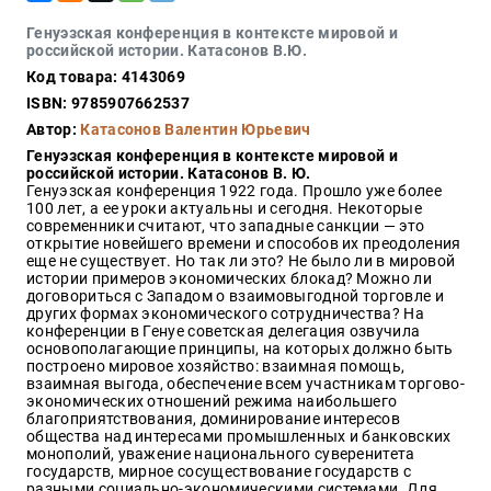
Закон
Генуэзская конференция в контексте мировой и
Красота
российской истории. Катасонов В.Ю.
и
Код товара: 4143069
здоровье
ISBN: 9785907662537
Автор:
Катасонов Валентин Юрьевич
Генуэзская конференция в контексте мировой и
Оптовикам
российской истории. Катасонов В. Ю.
Генуэзская конференция 1922 года. Прошло уже более
Авторам
100 лет, а ее уроки актуальны и сегодня. Некоторые
современники считают, что западные санкции — это
Контакты
открытие новейшего времени и способов их преодоления
Мероприятия
еще не существует. Но так ли это? Не было ли в мировой
истории примеров экономических блокад? Можно ли
договориться с Западом о взаимовыгодной торговле и
+7(499)
других формах экономического сотрудничества? На
350-17-
конференции в Генуе советская делегация озвучила
79
основополагающие принципы, на которых должно быть
построено мировое хозяйство: взаимная помощь,
взаимная выгода, обеспечение всем участникам торгово-
Москва
экономических отношений режима наибольшего
благоприятствования, доминирование интересов
pochta@den-
общества над интересами промышленных и банковских
magazin.ru
монополий, уважение национального суверенитета
государств, мирное сосуществование государств с
разными социально-экономическими системами. Для