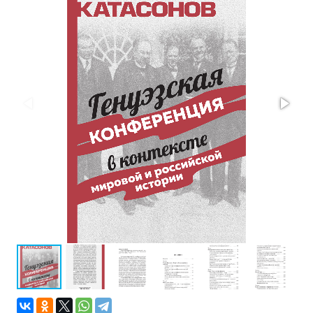
Проза
Тайное и
непознанное
Образ
жизни
Философия
Военная
история
Конспирология
Политика
Религия
Туризм
Разное
Кухня,
гастрономия,
кулинария