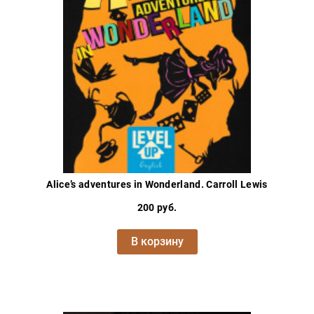
Проза
Тайное и
непознанное
Образ
жизни
Философия
Военная
история
Конспирология
Политика
Alice’s adventures in Wonderland. Carroll Lewis
Религия
200 руб.
Туризм
В корзину
Разное
Кухня,
гастрономия,
кулинария