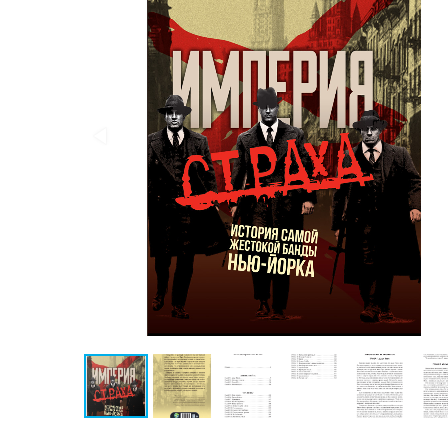
Публицистика
Проза
Тайное и
непознанное
Образ
жизни
Философия
Военная
история
Конспирология
Политика
Религия
Туризм