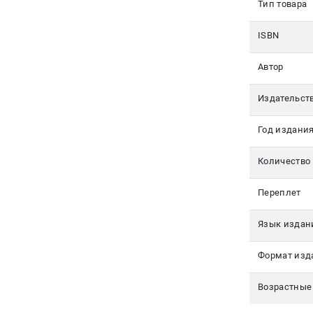
Тип товара
350-17-
79
ISBN
Москва
Автор
pochta@den-
magazin.ru
Издательст
Год издани
Количество
Переплет
Язык издан
Формат изд
Возрастные