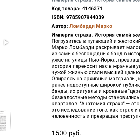
Код товара: 4146371
ISBN: 9785907944039
Автор:
Ломбарди Марко
Империя страха. История самой ж
Погрузитесь в пугающий и жестоки
Марко Ломбарди раскрывает малои
из самых беспощадных банд в исто
ужас на улицы Нью-Йорка, превращ
история переносит нас в мрачные у
чужой жизнью стали высшей целью
Опираясь на архивные материалы,
ранее недоступные широкой публик
банды, их ритуалы и кровавые "цер
безжалостные методы становились 
кварталов. "Анатомия страха" — это
это исследование того, как страх и
человечность и превращая преступ
1500 руб.