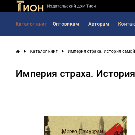
Издательский дом Тион
Занимательная
Каталог книг
Оптовикам
Авторам
Конта
наука
История
России
Каталог книг
Империя страха. История само
Мировая
история
Империя страха. Истори
Экономика
Фантастика
и
приключения
Учебная
литература
Мир
будущего