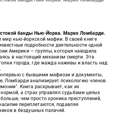
естокой банды Нью-Йорка. Марко Ломбарди.
й мир нью-йоркской мафии. В своей книге
звестные подробности деятельности одной
рии Америки — группы, которая наводила
аясь в настоящий механизм смерти. Эта
голки города, где жажда наживы и власть над
.
 интервью с бывшими мафиози и документы,
е, Ломбарди анализирует психологию членов
емонии". Книга раскрывает, как их
нормой, а страх управлял судьбами целых
 больше, чем просто хроника преступлений,
 насилие переплетаются, подавляя
ников в бездушных палачей.