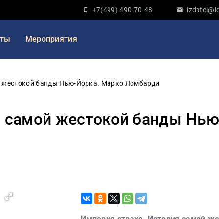
+7(499) 490-70-48
izdatel@id
кты
Мероприятия
й жестокой банды Нью-Йорка. Марко Ломбарди
я самой жестокой банды Нь
Империя страха. История самой ж