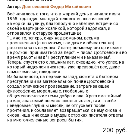
Закон
Автор:
Достоевский Федор Михайлович
Красота
Всё началось с того, что в жаркий день в начале июля
и
1865 года один молодой человек вышел из своей
здоровье
каморки на улицу, благополучно избегнув встречи со
своей квартирной хозяйкой, которой задолжал, и
отправился к старухе-процентщице.
"...мне-то, теперь, сидя над романом, весьма
простительно (а по-моему, так даже и обязательно)
Оптовикам
рассчитывать на успех. Иначе, по-моему, автор и сметь
не должен приниматься за перо", – писал Достоевский во
Авторам
время работы над "Преступлением и наказанием".
Теперь, спустя сто с лишним лет, очевидно, что успех, на
Контакты
который надеялся писатель, уже превзошёл все, даже
Мероприятия
самые смелые, ожидания.
Из банального, на первый взгляд, сюжета о бытовом
преступлении на материальной почве Достоевский
+7(499)
создал эпическое произведение, затрагивающее
350-17-
философские, моральные, глобальные
79
общечеловеческие темы добра и зла. Хрестоматийный
роман, знакомый всем со школьных лет, таит в себе
неведомые глубины мысли, не отпускает после
Москва
прочтения, и соблазняет возвращаться к нему снова и
снова, ища и находя в мудрых строках писателя ответы
pochta@den-
на многочисленные вопросы бытия.
magazin.ru
200 руб.