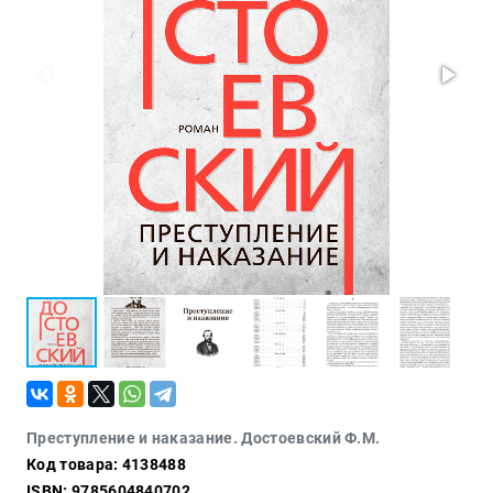
Проза
Тайное и
непознанное
Образ
жизни
Философия
Военная
история
Конспирология
Политика
Религия
Туризм
Разное
Кухня,
Преступление и наказание. Достоевский Ф.М.
гастрономия,
Код товара: 4138488
кулинария
ISBN: 9785604840702