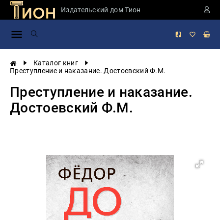
Издательский дом Тион
Занимательная
наука
История
Каталог книг
России
Преступление и наказание. Достоевский Ф.М.
Мировая
Преступление и наказание.
история
Достоевский Ф.М.
Экономика
Фантастика
и
приключения
Учебная
литература
Мир
будущего
Публицистика