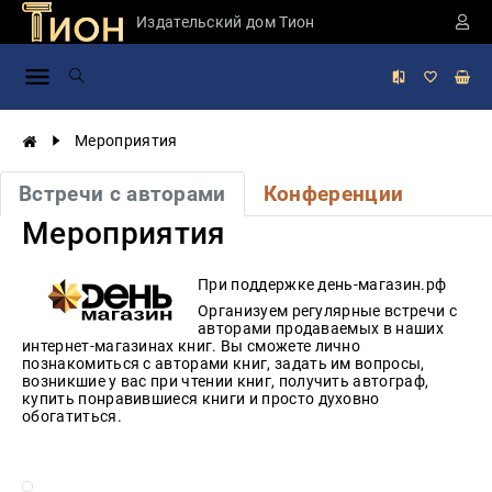
Издательский дом Тион
Занимательная
наука
История
Мероприятия
России
Мировая
Встречи с авторами
Конференции
история
Мероприятия
Экономика
Фантастика
При поддержке день-магазин.рф
и
приключения
Организуем регулярные встречи с
авторами продаваемых в наших
интернет-магазинах книг. Вы сможете лично
Учебная
познакомиться с авторами книг, задать им вопросы,
литература
возникшие у вас при чтении книг, получить автограф,
купить понравившиеся книги и просто духовно
Мир
обогатиться.
будущего
Публицистика