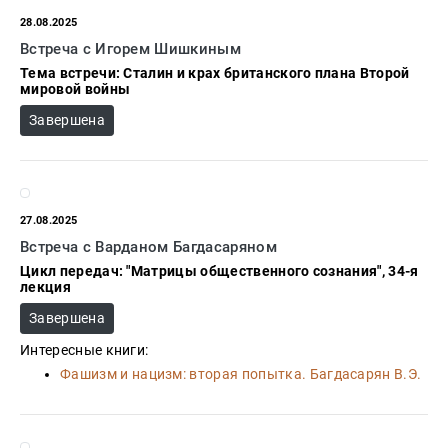
Проза
28.08.2025
Тайное и
Встреча с Игорем Шишкиным
непознанное
Тема встречи: Сталин и крах британского плана Второй
Образ
мировой войны
жизни
Завершена
Философия
Военная
история
Конспирология
27.08.2025
Встреча с Варданом Багдасаряном
Политика
Цикл передач: "Матрицы общественного сознания", 34-я
лекция
Религия
Завершена
Туризм
Интересные книги:
Разное
Фашизм и нацизм: вторая попытка. Багдасарян В.Э.
Кухня,
гастрономия,
кулинария