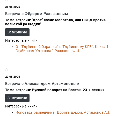
Закон
25.08.2025
Красота
Встреча с Фёдором Раззаковым
и
здоровье
Тема встречи: "Крот" возле Молотова, или НКВД против
польской разведки".
Завершена
Оптовикам
Интересные книги:
Авторам
От "Глубинной Охранки" к "Глубинному КГБ". Книга 1.
Глубинная "Охранка". Раззаков Ф.И.
Контакты
Мероприятия
+7(499)
22.08.2025
350-17-
79
Встреча с Александром Артамоновым
Тема встречи: Русский поворот на Восток. 23-я лекция
Москва
Завершена
pochta@den-
magazin.ru
Интересные книги:
Исповедь разведчика. Дорога домой. Артамонов А.Г.