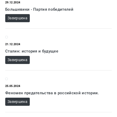
Закон
29.12.2024
Большевики - Партия победителей
Красота
и
Завершена
здоровье
Оптовикам
21.12.2024
Авторам
Сталин: история и будущее
Контакты
Завершена
Мероприятия
+7(499)
350-17-
79
25.05.2024
Москва
Феномен предательства в российской истории.
Завершена
pochta@den-
magazin.ru