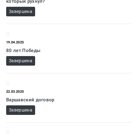
Проза
который рухнул?
Тайное и
Завершена
непознанное
Образ
жизни
Философия
19.04.2025
80 лет Победы
Военная
история
Завершена
Конспирология
Политика
Религия
22.03.2025
Туризм
Варшавский договор
Разное
Завершена
Кухня,
гастрономия,
кулинария