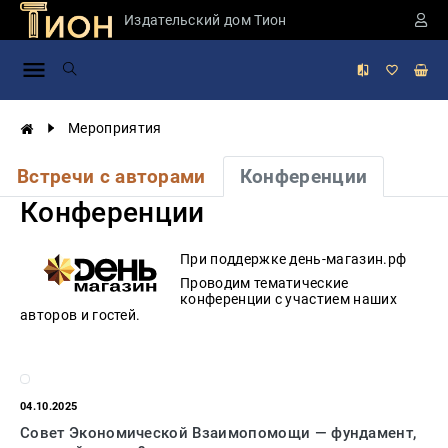
Издательский дом Тион
Занимательная
наука
История
Мероприятия
России
Мировая
Встречи с авторами
Конференции
история
Конференции
Экономика
Фантастика
При поддержке день-магазин.рф
и
приключения
Проводим тематические
конференции с участием наших
авторов и гостей.
Учебная
литература
Мир
будущего
04.10.2025
Публицистика
Совет Экономической Взаимопомощи — фундамент,