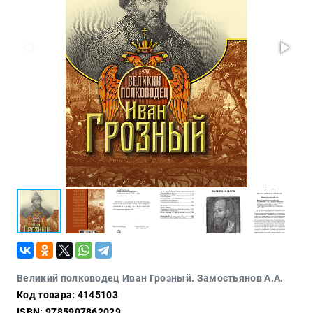
Проза
Тайное и
непознанное
Образ
жизни
Философия
Военная
история
Конспирология
Политика
Религия
Туризм
Разное
Кухня,
Великий полководец Иван Грозный. Замостьянов А.А.
гастрономия,
Код товара: 4145103
кулинария
ISBN: 9785907862029