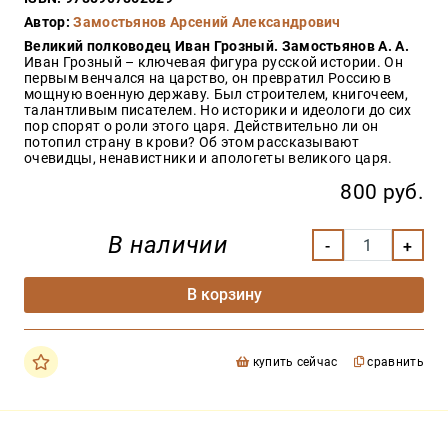
Закон
Автор:
Замостьянов Арсений Александрович
Красота
Великий полководец Иван Грозный. Замостьянов А. А.
и
Иван Грозный – ключевая фигура русской истории. Он
здоровье
первым венчался на царство, он превратил Россию в
мощную военную державу. Был строителем, книгочеем,
талантливым писателем. Но историки и идеологи до сих
пор спорят о роли этого царя. Действительно ли он
потопил страну в крови? Об этом рассказывают
Оптовикам
очевидцы, ненавистники и апологеты великого царя.
Авторам
800 руб.
Контакты
Мероприятия
В наличии
+7(499)
В корзину
350-17-
79
Москва
купить сейчас
сравнить
pochta@den-
magazin.ru