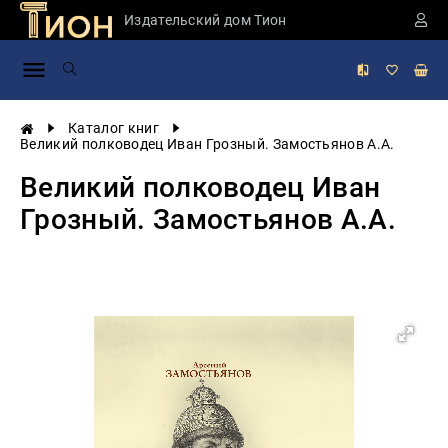
Издательский дом Тион
Занимательная
наука
История
Каталог книг
России
Великий полководец Иван Грозный. Замостьянов А.А.
Мировая
Великий полководец Иван
история
Грозный. Замостьянов А.А.
Экономика
Фантастика
и
приключения
Учебная
литература
Мир
будущего
Публицистика