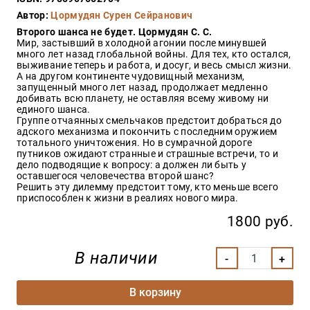
Закон
Автор:
Цормудян Сурен Сейранович
Красота
Второго шанса не будет. Цормудян С. С.
и
Мир, застывший в холодной агонии после минувшей
здоровье
много лет назад глобальной войны. Для тех, кто остался,
выживание теперь и работа, и досуг, и весь смысл жизни.
А на другом континенте чудовищный механизм,
запущенный много лет назад, продолжает медленно
добивать всю планету, не оставляя всему живому ни
Оптовикам
единого шанса.
Группе отчаянных смельчаков предстоит добраться до
Авторам
адского механизма и покончить с последним оружием
тотального уничтожения. Но в сумрачной дороге
Контакты
путников ожидают странные и страшные встречи, то и
Мероприятия
дело подводящие к вопросу: а должен ли быть у
оставшегося человечества второй шанс?
Решить эту дилемму предстоит тому, кто меньше всего
+7(499)
приспособлен к жизни в реалиях нового мира.
350-17-
79
1800 руб.
Москва
В наличии
pochta@den-
magazin.ru
В корзину