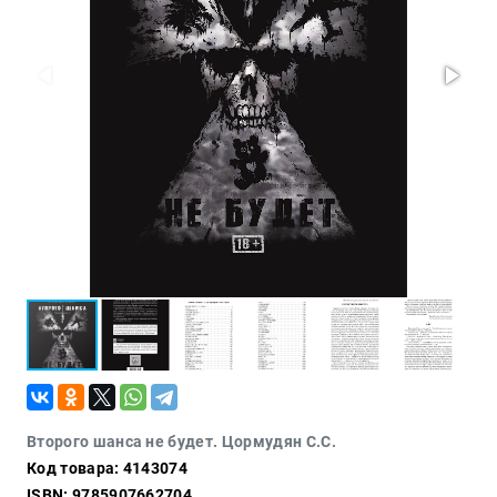
Проза
Тайное и
непознанное
Образ
жизни
Философия
Военная
история
Конспирология
Политика
Религия
Туризм
Разное
Кухня,
Второго шанса не будет. Цормудян С.С.
гастрономия,
Код товара: 4143074
кулинария
ISBN: 9785907662704