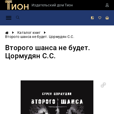
Издательский дом Тион
Занимательная
наука
История
Каталог книг
России
Второго шанса не будет. Цормудян С.С.
Мировая
Второго шанса не будет.
история
Цормудян С.С.
Экономика
Фантастика
и
приключения
Учебная
литература
Мир
будущего
Публицистика