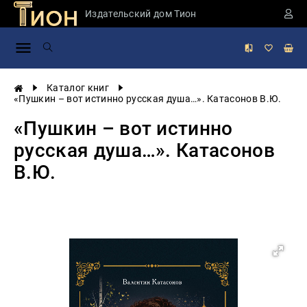
Издательский дом Тион
Занимательная
наука
История
Каталог книг
России
«Пушкин – вот истинно русская душа…». Катасонов В.Ю.
Мировая
«Пушкин – вот истинно
история
русская душа…». Катасонов
Экономика
В.Ю.
Фантастика
и
приключения
Учебная
литература
Мир
будущего
Публицистика