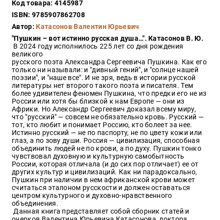
Код товара: 4145987
Закон
ISBN: 9785907862708
Красота
Автор:
Катасонов Валентин Юрьевич
и
здоровье
"Пушкин – вот истинно русская душа…". Катасонов В. Ю.
В 2024 году исполнилось 225 лет со дня рождения
великого
русского поэта Александра Сергеевича Пушкина. Как его
только ни называли: и "дивный гений", и "солнце нашей
Оптовикам
поэзии", и "наше все". И не зря, ведь в истории русской
литературы нет второго такого поэта и писателя. Тем
Авторам
более удивителен феномен Пушкина, что предки его не из
России или хотя бы близкой к нам Европе — они из
Контакты
Африки. Но Александр Сергеевич доказал всему миру,
Мероприятия
что "русский" — совсем не обязательно кровь. Русский —
тот, кто любит и понимает Россию, кто болеет за нее.
Истинно русский — не по паспорту, не по цвету кожи или
+7(499)
глаз, а по зову души. Россия — цивилизация, способная
350-17-
объединить людей не по крови, а по духу. Пушкин тонко
79
чувствовал духовную и культурную самобытность
России, которая отличала (и до сих пор отличает) ее от
других культур и цивилизаций. Как ни парадоксально,
Москва
Пушкин при наличии в нем африканской крови может
считаться эталоном русскости и должен оставаться
pochta@den-
центром культурного и духовно-нравственного
magazin.ru
объединения.
Данная книга представляет собой сборник статей и
очерков Валентина Юрьевича Катасонова, доктора