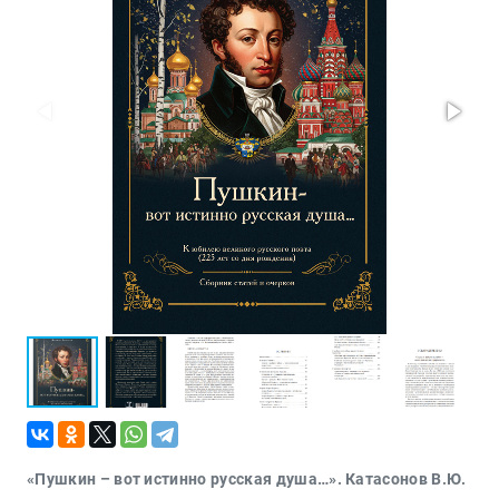
Проза
Тайное и
непознанное
Образ
жизни
Философия
Военная
история
Конспирология
Политика
Религия
Туризм
Разное
Кухня,
гастрономия,
кулинария
«Пушкин – вот истинно русская душа…». Катасонов В.Ю.