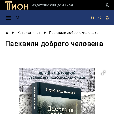
Издательский дом Тион
Занимательная
наука
История
Каталог книг
Пасквили доброго человека
России
Пасквили доброго человека
Мировая
история
Экономика
Фантастика
и
приключения
Учебная
литература
Мир
будущего
Публицистика