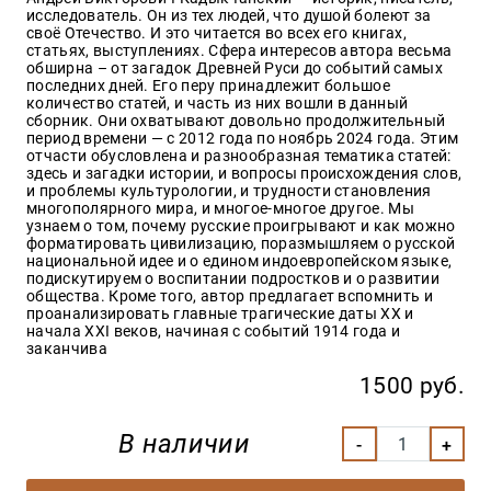
Закон
исследователь. Он из тех людей, что душой болеют за
своё Отечество. И это читается во всех его книгах,
Красота
статьях, выступлениях. Сфера интересов автора весьма
и
обширна – от загадок Древней Руси до событий самых
здоровье
последних дней. Его перу принадлежит большое
количество статей, и часть из них вошли в данный
сборник. Они охватывают довольно продолжительный
период времени — с 2012 года по ноябрь 2024 года. Этим
отчасти обусловлена и разнообразная тематика статей:
Оптовикам
здесь и загадки истории, и вопросы происхождения слов,
и проблемы культурологии, и трудности становления
Авторам
многополярного мира, и многое-многое другое. Мы
узнаем о том, почему русские проигрывают и как можно
Контакты
форматировать цивилизацию, поразмышляем о русской
Мероприятия
национальной идее и о едином индоевропейском языке,
подискутируем о воспитании подростков и о развитии
общества. Кроме того, автор предлагает вспомнить и
+7(499)
проанализировать главные трагические даты XX и
350-17-
начала XXI веков, начиная с событий 1914 года и
79
заканчива
1500 руб.
Москва
pochta@den-
В наличии
magazin.ru