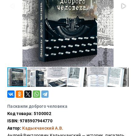
Проза
Тайное и
непознанное
Образ
жизни
Философия
Военная
история
Конспирология
Политика
Религия
Туризм
Пасквили доброго человека
Разное
Код товара: 5100002
Кухня,
ISBN: 9785907944770
гастрономия,
Автор:
Кадыкчанский А.В.
кулинария
Андрей Викторович Кадыкчанский — историк, писатель,