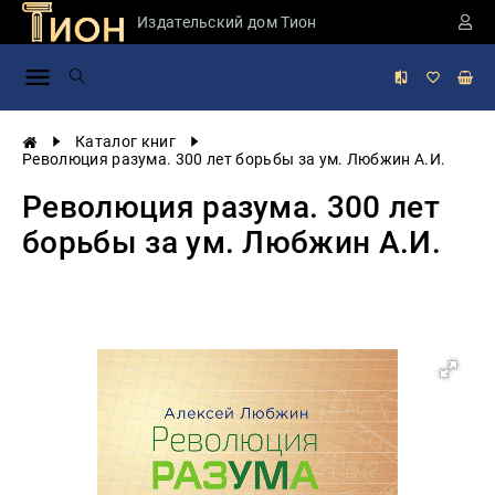
Издательский дом Тион
Занимательная
наука
История
Каталог книг
России
Революция разума. 300 лет борьбы за ум. Любжин А.И.
Мировая
Революция разума. 300 лет
история
борьбы за ум. Любжин А.И.
Экономика
Фантастика
и
приключения
Учебная
литература
Мир
будущего
Публицистика