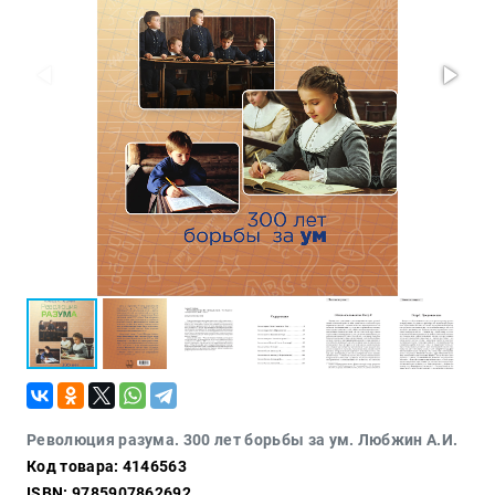
Проза
Тайное и
непознанное
Образ
жизни
Философия
Военная
история
Конспирология
Политика
Религия
Туризм
Разное
Кухня,
Революция разума. 300 лет борьбы за ум. Любжин А.И.
гастрономия,
Код товара: 4146563
кулинария
ISBN: 9785907862692