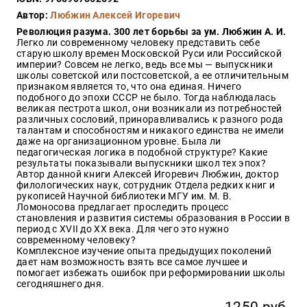
Закон
Автор:
Любжин Алексей Игоревич
Красота
Революция разума. 300 лет борьбы за ум. Любжин А. И.
и
Легко ли современному человеку представить себе
здоровье
старую школу времен Московской Руси или Российской
империи? Совсем не легко, ведь все мы — выпускники
школы советской или постсоветской, а ее отличительным
признаком является то, что она единая. Ничего
подобного до эпохи СССР не было. Тогда наблюдалась
Оптовикам
великая пестрота школ, они возникали из потребностей
различных сословий, приноравливались к разного рода
Авторам
талантам и способностям и никакого единства не имели
даже на организационном уровне. Была ли
Контакты
педагогическая логика в подобной структуре? Какие
Мероприятия
результаты показывали выпускники школ тех эпох?
Автор данной книги Алексей Игоревич Любжин, доктор
филологических наук, сотрудник Отдела редких книг и
+7(499)
рукописей Научной библиотеки МГУ им. М. В.
350-17-
Ломоносова предлагает проследить процесс
79
становления и развития системы образования в России в
период с XVII до XX века. Для чего это нужно
современному человеку?
Москва
Комплексное изучение опыта предыдущих поколений
дает нам возможность взять все самое лучшее и
pochta@den-
помогает избежать ошибок при реформировании школы
magazin.ru
сегодняшнего дня.