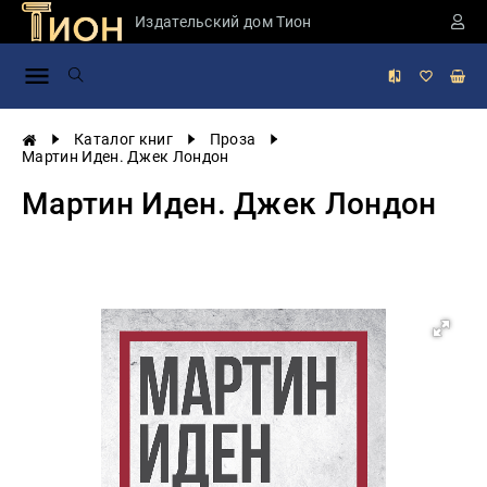
Издательский дом Тион
Занимательная
наука
История
Каталог книг
Проза
России
Мартин Иден. Джек Лондон
Мировая
Мартин Иден. Джек Лондон
история
Экономика
Фантастика
и
приключения
Учебная
литература
Мир
будущего
Публицистика