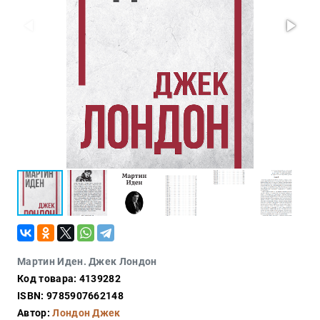
Проза
Тайное и
непознанное
Образ
жизни
Философия
Военная
история
Конспирология
Политика
Религия
Туризм
Разное
Мартин Иден. Джек Лондон
Код товара: 4139282
Кухня,
гастрономия,
ISBN: 9785907662148
кулинария
Автор:
Лондон Джек