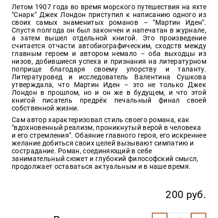
Закон
Летом 1907 года во время морского путешествия на яхте
"Снарк" Джек Лондон приступил к написанию одного из
Красота
своих самых знаменитых романов – "Мартин Иден".
и
Спустя полгода он был закончен и напечатан в журнале,
здоровье
а затем вышел отдельной книгой. Это произведение
считается отчасти автобиографическим, сходств между
главным героем и автором немало – оба выходцы из
низов, добившиеся успеха и признания на литературном
поприще благодаря своему упорству и таланту.
Оптовикам
Литературовед и исследователь Валентина Сушкова
утверждала, что Мартин Иден – это не только Джек
Авторам
Лондон в прошлом, но и он же в будущем, и что этой
книгой писатель предрёк печальный финал своей
Контакты
собственной жизни.
Мероприятия
Сам автор характеризовал стиль своего романа, как
"вдохновенный реализм, проникнутый верой в человека
и его стремления". Обаяние главного героя, его искреннее
+7(499)
желание добиться своих целей вызывают симпатию и
350-17-
сострадание. Роман, соединяющий в себе
79
занимательный сюжет и глубокий философский смысл,
продолжает оставаться актуальным и в наше время.
Москва
pochta@den-
200 руб.
magazin.ru