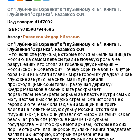
Закон
От "Глубинной Охранки" к "Глубинному КГБ". Книга 1.
Красота
Глубинная "Охранка". Раззаков Ф.И.
и
Код товара: 4147002
здоровье
ISBN: 9785907944695
Автор:
Раззаков Федор Ибатович
От "Глубинной Охранки" к "Глубинному КГБ". Книга 1.
Оптовикам
Глубинная "Охранка". Раззаков Ф.И.
Что, если спецслужбы, которые должны были защищать
Авторам
Россию, на самом деле сыграли ключевую роль в её
разрушении? Кто стоял за гибелью двух империй —
Контакты
Российской и Советской? Почему скрытые войны внутри
Мероприятия
охранки и КГБ стали главным фактором их упадка? И как
глубокие закулисные силы манипулировали
происходящими событиями, разрушая державу?
+7(499)
Фёдор Раззаков в своей книге раскрывает
350-17-
поразительные секреты борьбы за власть внутри самых
79
могущественных спецслужб страны. Эта история не о
героях, а о теневых кланах, чьи амбиции и интриги
влияли на политическую судьбу России. Кто такие
Москва
"глубинники", и как они управляют миром из тени? Какая
реальная роль спецслужб в изменении судьбы
pochta@den-
государства — и что скрывают архивы, которые до сих
magazin.ru
пор не открыты для широкой публики? Книга предлагает
взгляд на& историю, который перевернёт ваше
представление о власти, политике и спецслужбах.