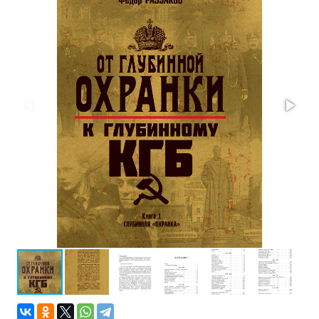
Проза
Тайное и
непознанное
Образ
жизни
Философия
Военная
история
Конспирология
Политика
Религия
Туризм
Разное
Кухня,
гастрономия,
кулинария