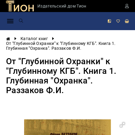
Издательский дом Тион
Занимательная
наука
История
Каталог книг
России
От "Глубинной Охранки" к "Глубинному КГБ". Книга 1.
Глубинная "Охранка". Раззаков Ф.И.
Мировая
история
От "Глубинной Охранки" к
Экономика
"Глубинному КГБ". Книга 1.
Фантастика
Глубинная "Охранка".
и
приключения
Раззаков Ф.И.
Учебная
литература
Мир
будущего
Публицистика