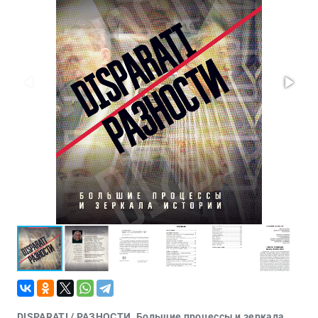
Проза
Тайное и
непознанное
Образ
жизни
Философия
Военная
история
Конспирология
Политика
Религия
Туризм
Разное
Кухня,
гастрономия,
кулинария
DISPARATI / РАЗНОСТИ. Большие процессы и зеркала