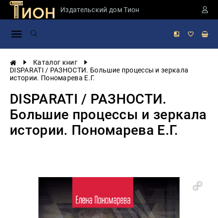
Издательский дом Тион
Занимательная
наука
История
Каталог книг
России
DISPARATI / РАЗНОСТИ. Большие процессы и зеркала
истории. Пономарева Е.Г.
Мировая
история
DISPARATI / РАЗНОСТИ.
Экономика
Большие процессы и зеркала
Фантастика
истории. Пономарева Е.Г.
и
приключения
Учебная
литература
Мир
будущего
Публицистика