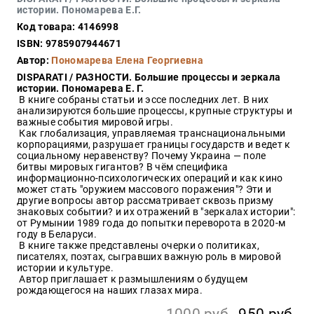
Закон
истории. Пономарева Е.Г.
Код товара: 4146998
Красота
и
ISBN: 9785907944671
здоровье
Автор:
Пономарева Елена Георгиевна
DISPARATI / РАЗНОСТИ. Большие процессы и зеркала
истории. Пономарева Е. Г.
В книге собраны статьи и эссе последних лет. В них
Оптовикам
анализируются большие процессы, крупные структуры и
важные события мировой игры.
Авторам
Как глобализация, управляемая транснациональными
корпорациями, разрушает границы государств и ведет к
Контакты
социальному неравенству? Почему Украина — поле
Мероприятия
битвы мировых гигантов? В чём специфика
информационно-психологических операций и как кино
может стать "оружием массового поражения"? Эти и
+7(499)
другие вопросы автор рассматривает сквозь призму
350-17-
знаковых событии? и их отражений в "зеркалах истории":
79
от Румынии 1989 года до попытки переворота в 2020-м
году в Беларуси.
В книге также представлены очерки о политиках,
Москва
писателях, поэтах, сыгравших важную роль в мировой
истории и культуре.
pochta@den-
Автор приглашает к размышлениям о будущем
magazin.ru
рождающегося на наших глазах мира.