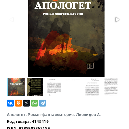
Проза
Тайное и
непознанное
Образ
жизни
Философия
Военная
история
Конспирология
Политика
Религия
Туризм
Разное
Кухня,
Апологет. Роман-фантасмагория. Леонидов А.
гастрономия,
Код товара: 4145419
кулинария
ISBN: 9785907862159