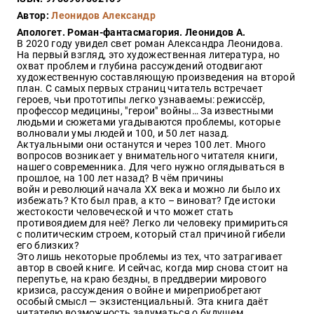
Закон
Автор:
Леонидов Александр
Красота
Апологет. Роман-фантасмагория. Леонидов А.
и
В 2020 году увидел свет роман Александра Леонидова.
здоровье
На первый взгляд, это художественная литература, но
охват проблем и глубина рассуждений отодвигают
художественную составляющую произведения на второй
план. С самых первых страниц читатель встречает
героев, чьи прототипы легко узнаваемы: режиссёр,
Оптовикам
профессор медицины, "герои" войны… За известными
людьми и сюжетами угадываются проблемы, которые
Авторам
волновали умы людей и 100, и 50 лет назад.
Актуальными они останутся и через 100 лет. Много
Контакты
вопросов возникает у внимательного читателя книги,
Мероприятия
нашего современника. Для чего нужно оглядываться в
прошлое, на 100 лет назад? В чём причины
войн и революций начала XX века и можно ли было их
+7(499)
избежать? Кто был прав, а кто – виноват? Где истоки
350-17-
жестокости человеческой и что может стать
79
противоядием для неё? Легко ли человеку примириться
с политическим строем, который стал причиной гибели
его близких?
Москва
Это лишь некоторые проблемы из тех, что затрагивает
автор в своей книге. И сейчас, когда мир снова стоит на
pochta@den-
перепутье, на краю бездны, в преддверии мирового
magazin.ru
кризиса, рассуждения о войне и миреприобретают
особый смысл — экзистенциальный. Эта книга даёт
читателю возможность задуматься о будущем