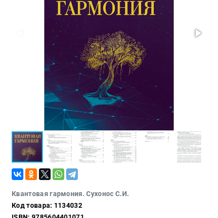
Проза
Тайное и
непознанное
Образ
жизни
Философия
Военная
история
Конспирология
Политика
Религия
Туризм
Разное
Кухня,
Квантовая гармония. Сухонос С.И.
гастрономия,
Код товара: 1134032
кулинария
ISBN: 9785604401071