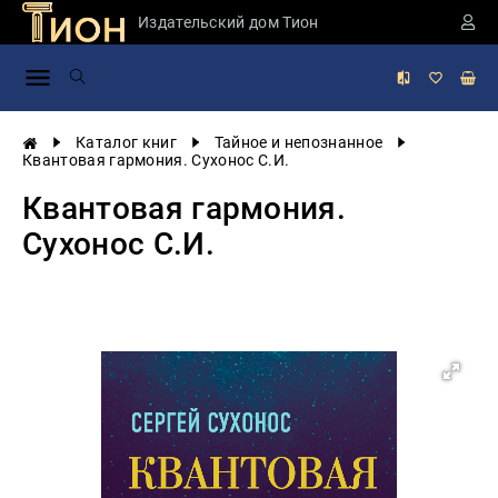
Издательский дом Тион
Занимательная
наука
История
Каталог книг
Тайное и непознанное
России
Квантовая гармония. Сухонос С.И.
Мировая
Квантовая гармония.
история
Сухонос С.И.
Экономика
Фантастика
и
приключения
Учебная
литература
Мир
будущего
Публицистика