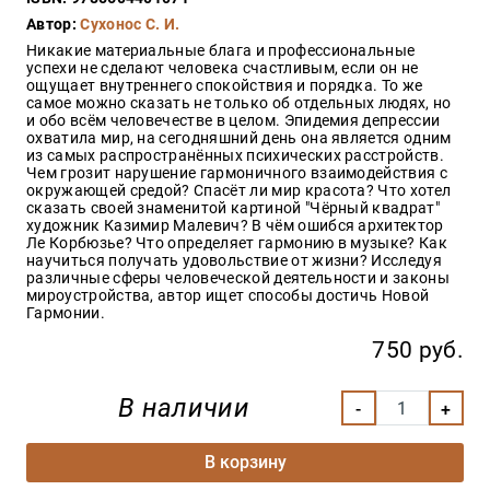
Закон
Автор:
Сухонос С. И.
Красота
Никакие материальные блага и профессиональные
и
успехи не сделают человека счастливым, если он не
здоровье
ощущает внутреннего спокойствия и порядка. То же
самое можно сказать не только об отдельных людях, но
и обо всём человечестве в целом. Эпидемия депрессии
охватила мир, на сегодняшний день она является одним
из самых распространённых психических расстройств.
Оптовикам
Чем грозит нарушение гармоничного взаимодействия с
окружающей средой? Спасёт ли мир красота? Что хотел
Авторам
сказать своей знаменитой картиной "Чёрный квадрат"
художник Казимир Малевич? В чём ошибся архитектор
Контакты
Ле Корбюзье? Что определяет гармонию в музыке? Как
Мероприятия
научиться получать удовольствие от жизни? Исследуя
различные сферы человеческой деятельности и законы
мироустройства, автор ищет способы достичь Новой
+7(499)
Гармонии.
350-17-
79
750 руб.
Москва
В наличии
pochta@den-
magazin.ru
В корзину