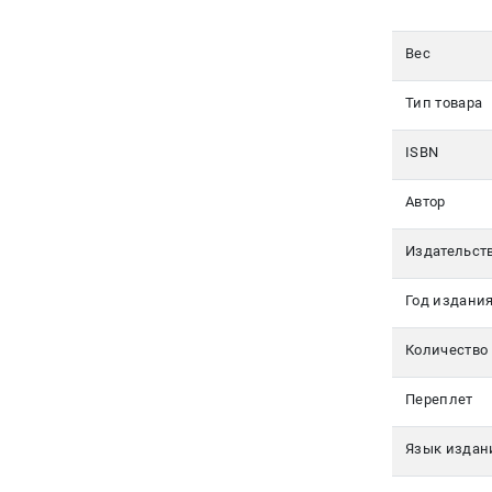
350-17-
79
Вес
Москва
Тип товара
pochta@den-
magazin.ru
ISBN
Автор
Издательст
Год издани
Количество
Переплет
Язык издан