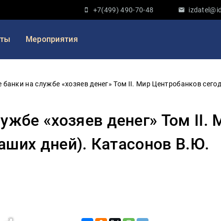
+7(499) 490-70-48
izdatel@id
кты
Мероприятия
банки на службе «хозяев денег» Том II. Мир Центробанков сегод
ужбе «хозяев денег» Том II.
наших дней). Катасонов В.Ю.