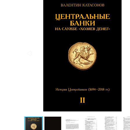
Публицистика
Проза
Тайное и
непознанное
Образ
жизни
Философия
Военная
история
Конспирология
Политика
Религия
Туризм