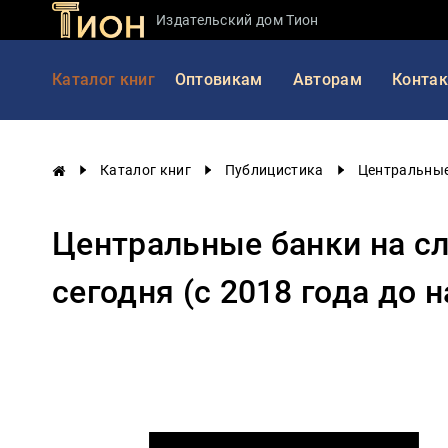
Издательский дом Тион
Занимательная
Каталог книг
Оптовикам
Авторам
Конта
наука
История
России
Каталог книг
Публицистика
Центральные 
Мировая
история
Центральные банки на сл
Экономика
Фантастика
сегодня (с 2018 года до 
и
приключения
Учебная
литература
Мир
будущего