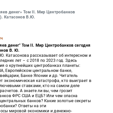
яев денег» Том II. Мир Центробанков
). Катасонов В.Ю.
ич
ев денег" Том II. Мир Центробанков сегодня
онов В. Ю.
.Ю. Катасонова рассказывает об интересном и
едних лет – с 2018 по 2023 год. Здесь
я о крупнейших центробанках планеты:
А, Европейском центральном банке,
ейцарии, Банке Японии и др. Читатель
дет экономическая катастрофа, кто выиграет в
ключевыми ставками, кто на самом деле
счетов. А знаете ли вы, чем грозит
анков ФРС США и ЕЦБ? Или чем опасна
 центральных банков? Какие золотые секреты
обанки? Ответы на эти
росы мировой экономики и денежно-