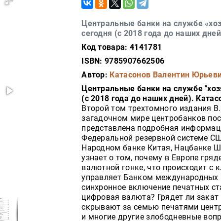
Центральные банки на службе «хоз
сегодня (с 2018 года до наших дней
Код товара: 4141781
ISBN: 9785907662506
Автор:
Катасонов Валентин Юрьев
Центральные банки на службе "хозя
(с 2018 года до наших дней). Катас
Второй том трехтомного издания В
загадочном мире центробанков посл
представлена подробная информаци
Федеральной резервной системе СШ
Народном банке Китая, Нацбанке Шв
узнает о том, почему в Европе гря
валютной гонке, что происходит с 
управляет Банком международных ра
синхронное включение печатных ст
цифровая валюта? Грядет ли закат
скрывают за семью печатями центр
и многие другие злободневные воп