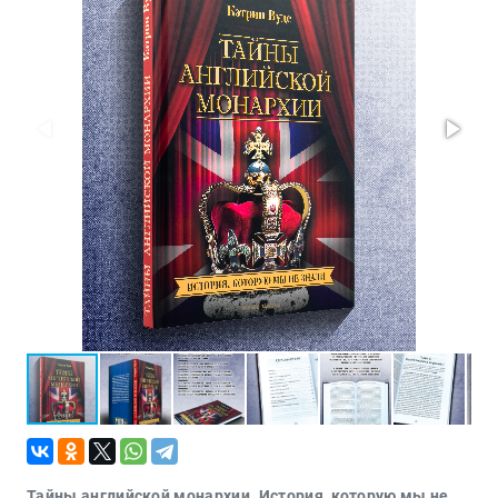
Проза
Тайное и
непознанное
Образ
жизни
Философия
Военная
история
Конспирология
Политика
Религия
Туризм
Разное
Кухня,
гастрономия,
кулинария
Тайны английской монархии. История, которую мы не