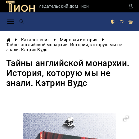
Издательский дом Тион
Занимательная
наука
История
Каталог книг
Мировая история
России
Тайны английской монархии. История, которую мы не
знали. Кэтрин Вудс
Мировая
история
Тайны английской монархии.
Экономика
История, которую мы не
Фантастика
знали. Кэтрин Вудс
и
приключения
Учебная
литература
Мир
будущего
Публицистика