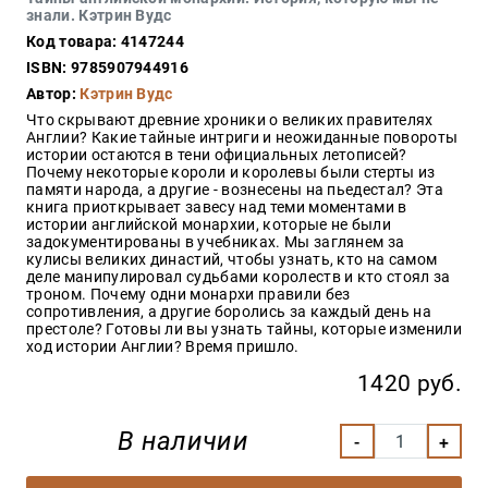
Закон
знали. Кэтрин Вудс
Код товара: 4147244
Красота
и
ISBN: 9785907944916
здоровье
Автор:
Кэтрин Вудс
Что скрывают древние хроники о великих правителях
Англии? Какие тайные интриги и неожиданные повороты
истории остаются в тени официальных летописей?
Оптовикам
Почему некоторые короли и королевы были стерты из
памяти народа, а другие - вознесены на пьедестал? Эта
Авторам
книга приоткрывает завесу над теми моментами в
истории английской монархии, которые не были
Контакты
задокументированы в учебниках. Мы заглянем за
Мероприятия
кулисы великих династий, чтобы узнать, кто на самом
деле манипулировал судьбами королеств и кто стоял за
троном. Почему одни монархи правили без
+7(499)
сопротивления, а другие боролись за каждый день на
350-17-
престоле? Готовы ли вы узнать тайны, которые изменили
79
ход истории Англии? Время пришло.
1420 руб.
Москва
pochta@den-
В наличии
magazin.ru