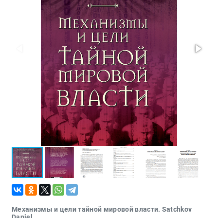
Проза
Тайное и
непознанное
Образ
жизни
Философия
Военная
история
Конспирология
Политика
Религия
Туризм
Разное
Кухня,
гастрономия,
кулинария
Механизмы и цели тайной мировой власти. Satchkov
Daniel