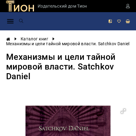
Издательский дом Тион
Занимательная
наука
История
Каталог книг
России
Механизмы и цели тайной мировой власти. Satchkov Daniel
Мировая
Механизмы и цели тайной
история
мировой власти. Satchkov
Экономика
Daniel
Фантастика
и
приключения
Учебная
литература
Мир
будущего
Публицистика