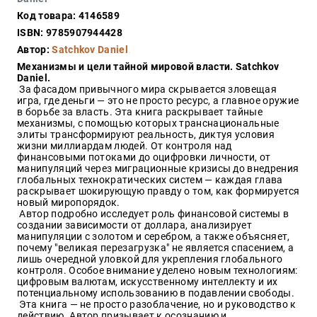
Закон
Код товара: 4146589
Красота
ISBN: 9785907944428
и
Автор:
Satchkov Daniel
здоровье
Механизмы и цели тайной мировой власти. Satchkov
Daniel.
За фасадом привычного мира скрывается зловещая
игра, где деньги — это не просто ресурс, а главное оружие
Оптовикам
в борьбе за власть. Эта книга раскрывает тайные
механизмы, с помощью которых транснациональные
Авторам
элиты трансформируют реальность, диктуя условия
жизни миллиардам людей. От контроля над
Контакты
финансовыми потоками до оцифровки личности, от
Мероприятия
манипуляций через миграционные кризисы до внедрения
глобальных технократических систем — каждая глава
раскрывает шокирующую правду о том, как формируется
+7(499)
новый миропорядок.
350-17-
Автор подробно исследует роль финансовой системы в
79
создании зависимости от доллара, анализирует
манипуляции с золотом и серебром, а также объясняет,
почему "великая перезагрузка" не является спасением, а
Москва
лишь очередной уловкой для укрепления глобального
контроля. Особое внимание уделено новым технологиям:
pochta@den-
цифровым валютам, искусственному интеллекту и их
magazin.ru
потенциальному использованию в подавлении свободы.
Эта книга — не просто разоблачение, но и руководство к
действию. Автор призывает к осознанию и