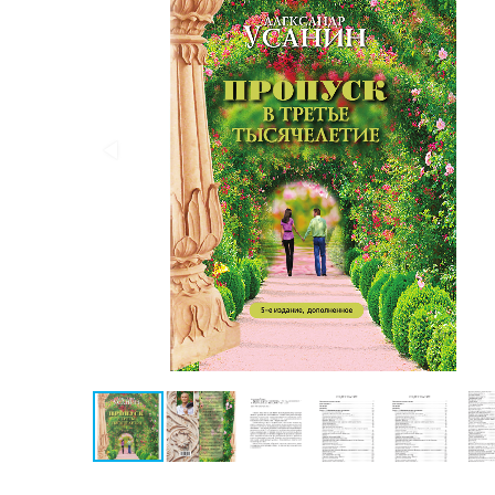
Публицистика
Проза
Тайное и
непознанное
Образ
жизни
Философия
Военная
история
Конспирология
Политика
Религия
Туризм