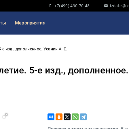
+7(499) 490-70-48
izdatel@id
кты
Мероприятия
-е изд., дополненное. Усанин А. Е.
етие. 5-е изд., дополненное. 
Пропуск в третье тысячелетие. 5-е 