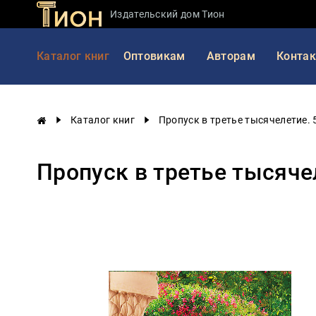
Издательский дом Тион
Занимательная
Каталог книг
Оптовикам
Авторам
Конта
наука
История
России
Каталог книг
Пропуск в третье тысячелетие. 5
Мировая
история
Пропуск в третье тысячел
Экономика
Фантастика
и
приключения
Учебная
литература
Мир
будущего