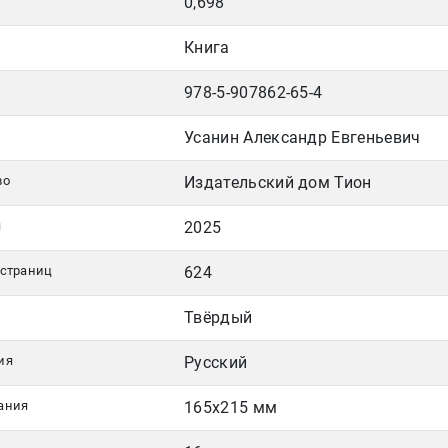
0,698
Книга
978-5-907862-65-4
Усанин Александр Евгеньевич
во
Издательский дом Тион
я
2025
 страниц
624
Твёрдый
ия
Русский
ания
165х215 мм