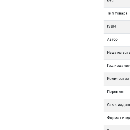
Вес
350-17-
79
Тип товара
Москва
ISBN
pochta@den-
magazin.ru
Автор
Издательст
Год издани
Количество
Переплет
Язык издан
Формат изд