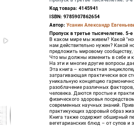
Код товара: 4145941
ISBN: 9785907862654
Автор:
Усанин Александр Евгеньев
Пропуск в третье тысячелетие. 5-е 
В каком мире мы живем? Какой "но
нам действительно нужен? Какой н
предложить мировому сообществу, 
Что мы должны изменить в себе и 
На эти и многие другие вопросы дае
Эта книга – компактная энциклопе
затрагивающая практически все с
уникальную концепцию гармоничног
разоблачение различных факторов
человека. Даются простые и практ
физического здоровья посредством
современных научных знаний. Прив
практикующих здоровый образ жизни
Книга также содержит обширный п
вегетарианских блюд – от супов и 