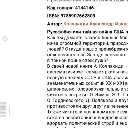
Код товара: 4144146
ISBN: 9785907662803
Автор:
Колпакиди Александр Иван
Русофобия или тайная война США п
Как вы думаете, славян больше бо
из-за огромной территории, природ
людей? Откуда пошло пренебрежит
(как зачастую на Западе называют
в тайной войне спецслужб?
В своей новой книге А. Колпакиди 
систематизирует самые яркие и по
первую очередь СССР и США, анали
знаменательных событий XX и XXI 
шпионов, их головокружительные ус
читатель встретит О. Эймса, Э. Л. Го
О. Гордиевского, Д. Полякова и др
противостояли друг другу в течени
Также читатели познакомятся с се
века по воспитанию и внедрению а
взорвать политический строй и эк