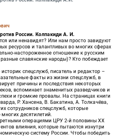
ович
ротив России. Колпакиди А. И.
ятся или ненавидят? Или нам просто завидуют
ных ресурсов и талантливых во многих сферах
ельно-настороженное отношение к русским
 разные славянские народы)? Кто побеждает
— историк спецслужб, писатель и редактор –
казательные факты из жизни спецслужб, в
зирует причины и последствия некоторых
веков, вспоминает знаменитых разведчиков и
пехи и громкие провалы. На страницах книги
варда, Р. Хансена, В. Бакатина, А. Толкачёва,
угих сотрудников спецслужб, которые
е многих десятилетий.
кретными операциями ЦРУ 2-й половины XX
гентов влияния, которые пытаются изнутри
ономическую систему России. Чтобы победить