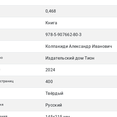
0,468
Книга
978-5-907662-80-3
Колпакиди Александр Иванович
во
Издательский дом Тион
я
2024
 страниц
400
Твёрдый
ия
Русский
ания
145х215 мм