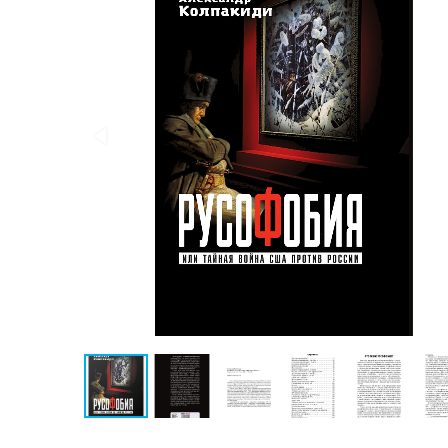
Публицистика
Проза
Тайное и
непознанное
Образ
жизни
Философия
Военная
история
Конспирология
Политика
Религия
Туризм