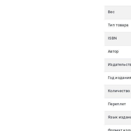
350-17-
79
Вес
Москва
Тип товара
pochta@den-
magazin.ru
ISBN
Автор
Издательст
Год издани
Количество
Переплет
Язык издан
Формат изд