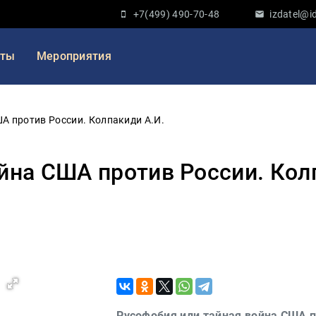
+7(499) 490-70-48
izdatel@id
кты
Мероприятия
А против России. Колпакиди А.И.
йна США против России. Кол
Русофобия или тайная война США п