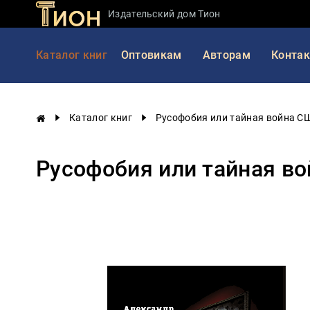
Издательский дом Тион
Занимательная
Каталог книг
Оптовикам
Авторам
Конта
наука
История
России
Каталог книг
Русофобия или тайная война СШ
Мировая
история
Русофобия или тайная во
Экономика
Фантастика
и
приключения
Учебная
литература
Мир
будущего