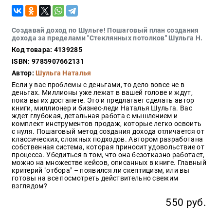
Закон
Красота
и
Создавай доход по Шульге! Пошаговый план создания
здоровье
дохода за пределами "Стеклянных потолков" Шульга Н.
Код товара: 4139285
ISBN: 9785907662131
Автор:
Шульга Наталья
Оптовикам
Если у вас проблемы с деньгами, то дело вовсе не в
Авторам
деньгах. Миллионы уже лежат в вашей голове и ждут,
пока вы их достанете. Это и предлагает сделать автор
Контакты
книги, миллионер и бизнес-леди Наталья Шульга. Вас
Мероприятия
ждет глубокая, детальная работа с мышлением и
комплект инструментов продаж, которые легко освоить
с нуля. Пошаговый метод создания дохода отличается от
+7(499)
классических, сложных подходов. Автором разработана
350-17-
собственная система, которая приносит удовольствие от
79
процесса. Убедиться в том, что она безотказно работает,
можно на множестве кейсов, описанных в книге. Главный
критерий "отбора" – появился ли скептицизм, или вы
Москва
готовы на все посмотреть действительно свежим
взглядом?
pochta@den-
magazin.ru
550 руб.