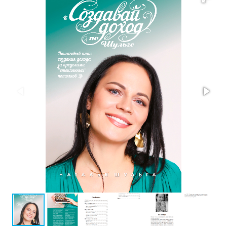
Проза
Тайное и
непознанное
Образ
жизни
Философия
Военная
история
Конспирология
Политика
Религия
Туризм
Разное
Кухня,
гастрономия,
кулинария