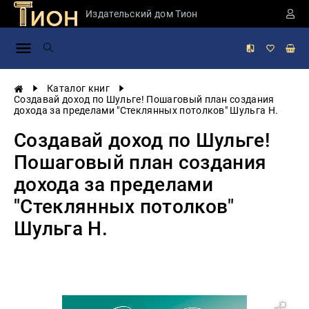
Издательский дом Тион
Занимательная
наука
История
Каталог книг
России
Создавай доход по Шульге! Пошаговый план создания
дохода за пределами "Стеклянных потолков" Шульга Н.
Мировая
история
Создавай доход по Шульге!
Экономика
Пошаговый план создания
Фантастика
дохода за пределами
и
приключения
"Стеклянных потолков"
Учебная
Шульга Н.
литература
Мир
будущего
Публицистика